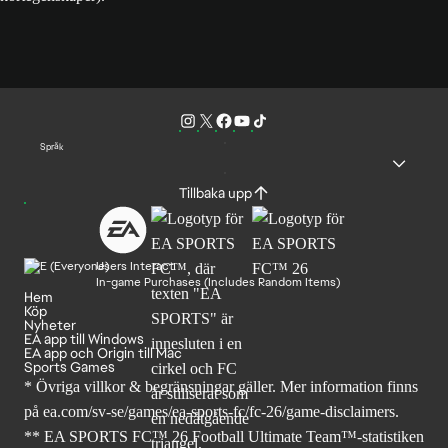
Språk
Tillbaka upp
Users Interact
In-game Purchases (Includes Random Items)
Hem
Köp
Nyheter
EA app till Windows
EA app och Origin till Mac
Sports Games
* Övriga villkor & begränsningar gäller. Mer
information finns
på ea.com/sv-se/games/ea-sports-fc/fc-26
/game-disclaimers.
** EA SPORTS FC™ 26 Football Ultimate Team™-statistiken