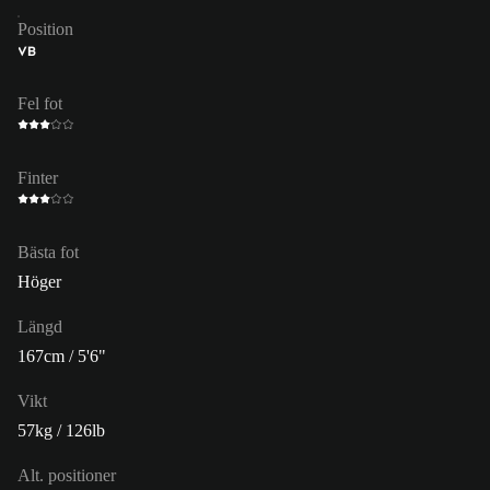
Position
VB
Fel fot
Finter
Bästa fot
Höger
Längd
167cm / 5'6"
Vikt
57kg / 126lb
Alt. positioner