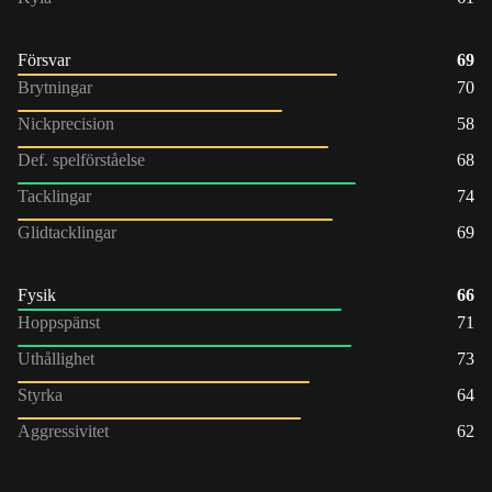
Försvar
69
Brytningar
70
Nickprecision
58
Def. spelförståelse
68
Tacklingar
74
Glidtacklingar
69
Fysik
66
Hoppspänst
71
Uthållighet
73
Styrka
64
Aggressivitet
62