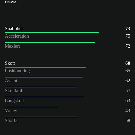
CM
VM
Snabbhet
73
Acceleration
75
Maxfart
72
Skott
60
Positionering
65
Avslut
62
Skottkraft
57
Långskott
63
Volley
43
Straffar
58