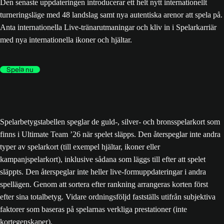
Den senaste uppdateringen introducerar ett helt nytt internationellt
turneringsläge med 48 landslag samt nya autentiska arenor att spela på.
Anta internationella Live-tränarutmaningar och kliv in i Spelarkarriär
med nya internationella ikoner och hjältar.
Spela nu
Spelarbetygstabellen speglar de guld-, silver- och bronsspelarkort som
finns i Ultimate Team ’26 när spelet släpps. Den återspeglar inte andra
typer av spelarkort (till exempel hjältar, ikoner eller
kampanjspelarkort), inklusive sådana som läggs till efter att spelet
släppts. Den återspeglar inte heller live-formuppdateringar i andra
spellägen. Genom att sortera efter rankning arrangeras korten först
efter sina totalbetyg. Vidare ordningsföljd fastställs utifrån subjektiva
faktorer som baseras på spelarnas verkliga prestationer (inte
kortegenskaper).