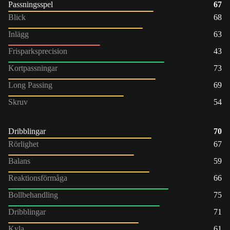
Passningsspel
67
Blick
68
Inlägg
63
Frisparksprecision
43
Kortpassningar
73
Long Passing
69
Skruv
54
Dribblingar
70
Rörlighet
67
Balans
59
Reaktionsförmåga
66
Bollbehandling
75
Dribblingar
71
Kyla
61