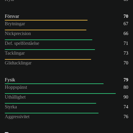
Försvar
70
Brytningar
67
Nickprecision
66
Def. spelförståelse
71
Tacklingar
73
Glidtacklingar
70
Fysik
79
Hoppspänst
80
Uthållighet
90
Styrka
74
Aggressivitet
76