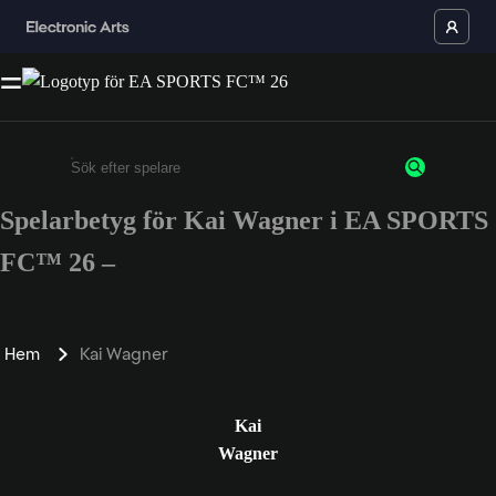
Spelarbetyg för Kai Wagner i EA SPORTS
Ange minst 3 tecken eller siffror
FC™ 26 –
Hem
Kai Wagner
Kai
Wagner