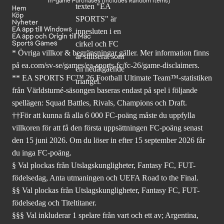
In-game Purchases (Includes Random Items)
Hem
Köp
Nyheter
EA app till Windows
EA app och Origin till Mac
Sports Games
* Övriga villkor & begränsningar gäller. Mer
information finns
på ea.com/sv-se/games/ea-sports-fc/fc-26
/game-disclaimers.
** EA SPORTS FC™ 26 Football Ultimate Team™-statistiken
från Världsturné-säsongen baseras endast på spel i följande
spellägen: Squad Battles, Rivals, Champions och Draft.
††För att kunna få alla 6 000 FC-poäng måste du uppfylla
villkoren för att få den första uppsättningen FC-poäng senast
den 15 juni 2026. Om du löser in efter 15 september 2026 får
du inga FC-poäng.
§ Val plockas från Utslagskungligheter, Fantasy FC, FUT-
födelsedag, Anta utmaningen och UEFA Road to the Final.
§§ Val plockas från Utslagskungligheter, Fantasy FC, FUT-
födelsedag och Titeltitaner.
§§§ Val inkluderar 1 spelare från vart och ett av; Argentina,