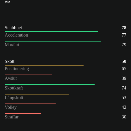
VM
Snabbhet
78
Acceleration
77
Maxfart
79
Skott
50
Positionering
65
Avslut
39
Skottkraft
74
Långskott
53
Volley
42
Straffar
30