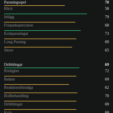
Passningsspel
70
Blick
58
Inlägg
79
Frisparksprecision
68
Kortpassningar
73
Long Passing
69
Skruv
65
Dribblingar
69
Rörlighet
72
Balans
69
Reaktionsförmåga
62
Bollbehandling
70
Dribblingar
69
Kyla
69