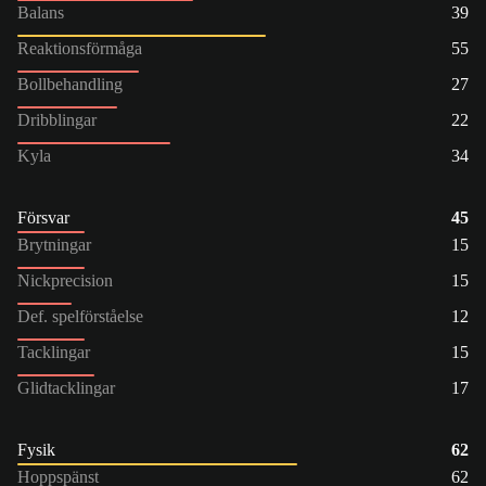
Balans
39
Reaktionsförmåga
55
Bollbehandling
27
Dribblingar
22
Kyla
34
Försvar
45
Brytningar
15
Nickprecision
15
Def. spelförståelse
12
Tacklingar
15
Glidtacklingar
17
Fysik
62
Hoppspänst
62