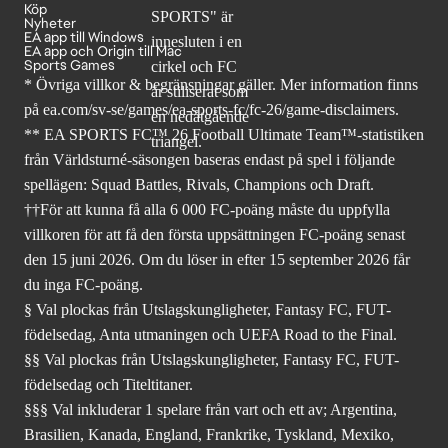
Köp
Nyheter
EA app till Windows
EA app och Origin till Mac
Sports Games
* Övriga villkor & begränsningar gäller. Mer
information finns
på ea.com/sv-se/games/ea-sports-fc/fc-26
/game-disclaimers.
** EA SPORTS FC™ 26 Football Ultimate Team™-statistiken
från Världsturné-säsongen baseras endast på spel i följande
spellägen: Squad Battles, Rivals, Champions och Draft.
††För att kunna få alla 6 000 FC-poäng måste du uppfylla
villkoren för att få den första uppsättningen FC-poäng senast
den 15 juni 2026. Om du löser in efter 15 september 2026 får
du inga FC-poäng.
§ Val plockas från Utslagskungligheter, Fantasy FC, FUT-
födelsedag, Anta utmaningen och UEFA Road to the Final.
§§ Val plockas från Utslagskungligheter, Fantasy FC, FUT-
födelsedag och Titeltitaner.
§§§ Val inkluderar 1 spelare från vart och ett av; Argentina,
Brasilien, Kanada, England, Frankrike, Tyskland, Mexiko,