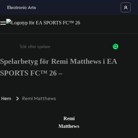
Spelarbetyg för Remi Matthews i EA
Ange minst 3 tecken eller siffror
SPORTS FC™ 26 –
Hem
Remi Matthews
Remi
Matthews