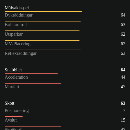
Målvaktsspel
Dykräddningar
64
Bollkontroll
63
Utsparkar
62
MV-Placering
62
Reflexräddningar
63
Snabbhet
64
Acceleration
44
Maxfart
47
Skott
63
Positionering
7
Avslut
15
Skottkraft
47