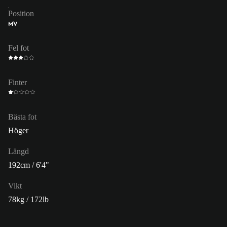
Position
MV
Fel fot
Finter
Bästa fot
Höger
Längd
192cm / 6'4"
Vikt
78kg / 172lb