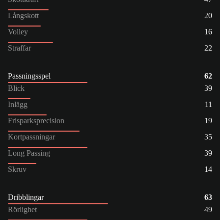
Långskott
20
Volley
16
Straffar
22
Passningsspel
62
Blick
39
Inlägg
11
Frisparksprecision
19
Kortpassningar
35
Long Passing
39
Skruv
14
Dribblingar
63
Rörlighet
49