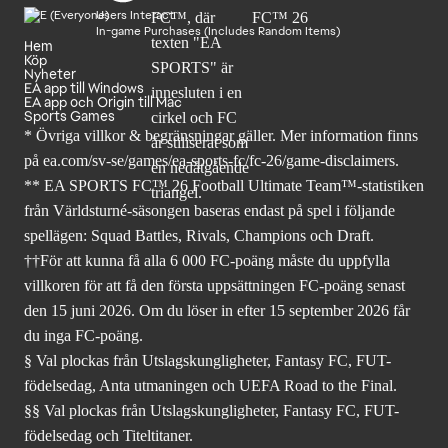
Users Interact
In-game Purchases (Includes Random Items)
Hem
Köp
Nyheter
EA app till Windows
EA app och Origin till Mac
Sports Games
* Övriga villkor & begränsningar gäller. Mer
information finns
på ea.com/sv-se/games/ea-sports-fc/fc-26
/game-disclaimers.
** EA SPORTS FC™ 26 Football Ultimate Team™-statistiken
från Världsturné-säsongen baseras endast på spel i följande
spellägen: Squad Battles, Rivals, Champions och Draft.
††För att kunna få alla 6 000 FC-poäng måste du uppfylla
villkoren för att få den första uppsättningen FC-poäng senast
den 15 juni 2026. Om du löser in efter 15 september 2026 får
du inga FC-poäng.
§ Val plockas från Utslagskungligheter, Fantasy FC, FUT-
födelsedag, Anta utmaningen och UEFA Road to the Final.
§§ Val plockas från Utslagskungligheter, Fantasy FC, FUT-
födelsedag och Titeltitaner.