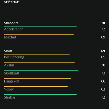
ANF
VM
CM
Snabbhet
70
Acceleration
72
Maxfart
69
Skott
69
Positionering
65
Avslut
70
Skottkraft
73
Långskott
66
Volley
63
Straffar
72