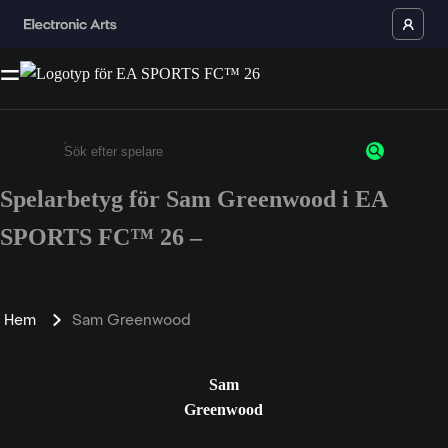
Spelarbetyg för Sam Greenwood i EA
Ange minst 3 tecken eller siffror
SPORTS FC™ 26 –
Hem
Sam Greenwood
Sam
Greenwood