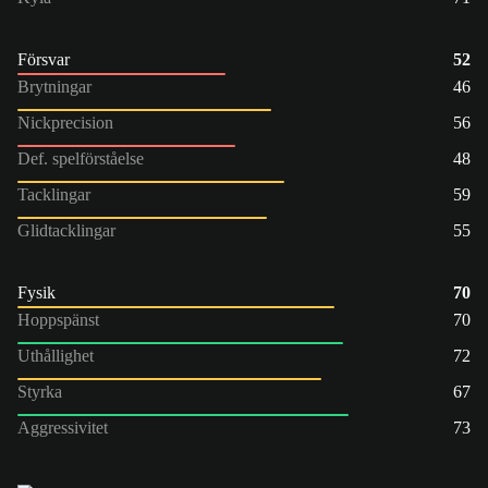
Försvar
52
Brytningar
46
Nickprecision
56
Def. spelförståelse
48
Tacklingar
59
Glidtacklingar
55
Fysik
70
Hoppspänst
70
Uthållighet
72
Styrka
67
Aggressivitet
73