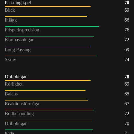
Passningsspel
70
Blick
69
Inlägg
66
Frisparksprecision
76
Kortpassningar
72
Long Passing
69
Skruv
74
Dribblingar
70
Rörlighet
69
Balans
65
Reaktionsförmåga
67
Bollbehandling
72
Dribblingar
70
Kyla
71