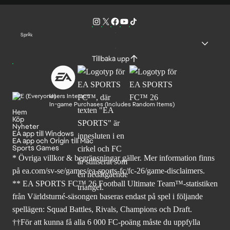
Språk
Tillbaka upp
Users Interact
In-game Purchases (Includes Random Items)
Hem
Köp
Nyheter
EA app till Windows
EA app och Origin till Mac
Sports Games
* Övriga villkor & begränsningar gäller. Mer
information finns
på ea.com/sv-se/games/ea-sports-fc/fc-26
/game-disclaimers.
** EA SPORTS FC™ 26 Football Ultimate Team™-statistiken
från Världsturné-säsongen baseras endast på spel i följande
spellägen: Squad Battles, Rivals, Champions och Draft.
††För att kunna få alla 6 000 FC-poäng måste du uppfylla