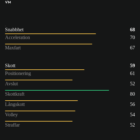
VM
Snabbhet
68
Acceleration
70
Maxfart
67
Skott
59
Positionering
61
Avslut
52
Skottkraft
80
Långskott
56
Volley
54
Straffar
52