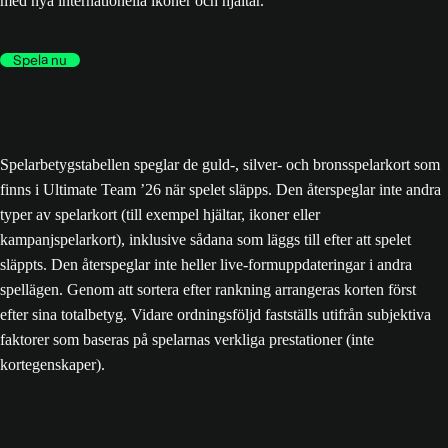
med nya internationella ikoner och hjältar.
Spela nu
Spelarbetygstabellen speglar de guld-, silver- och bronsspelarkort som
finns i Ultimate Team ’26 när spelet släpps. Den återspeglar inte andra
typer av spelarkort (till exempel hjältar, ikoner eller
kampanjspelarkort), inklusive sådana som läggs till efter att spelet
släppts. Den återspeglar inte heller live-formuppdateringar i andra
spellägen. Genom att sortera efter rankning arrangeras korten först
efter sina totalbetyg. Vidare ordningsföljd fastställs utifrån subjektiva
faktorer som baseras på spelarnas verkliga prestationer (inte
kortegenskaper).