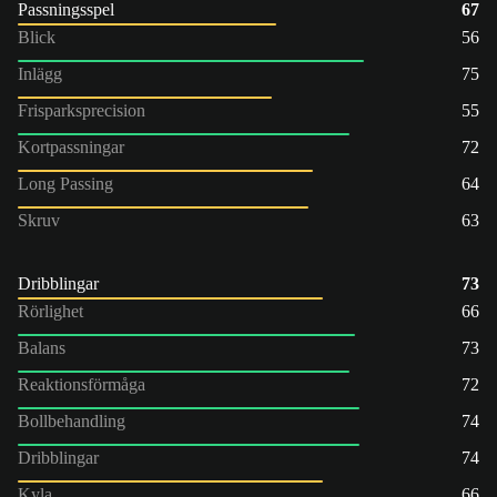
Passningsspel
67
Blick
56
Inlägg
75
Frisparksprecision
55
Kortpassningar
72
Long Passing
64
Skruv
63
Dribblingar
73
Rörlighet
66
Balans
73
Reaktionsförmåga
72
Bollbehandling
74
Dribblingar
74
Kyla
66