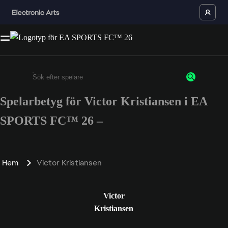
Spelarbetyg för Victor Kristiansen i EA
Ange minst 3 tecken eller siffror
SPORTS FC™ 26 –
Hem
Victor Kristiansen
Victor
Kristiansen