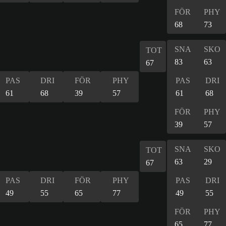
FÖR
PHY
68
73
SNA
SKO
TOT
83
63
67
PAS
DRI
FÖR
PHY
PAS
DRI
61
68
39
57
61
68
FÖR
PHY
39
57
SNA
SKO
TOT
63
29
67
PAS
DRI
FÖR
PHY
PAS
DRI
49
55
65
77
49
55
FÖR
PHY
65
77