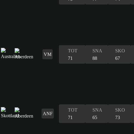
TOT
SNA
SKO
VM
71
88
67
TOT
SNA
SKO
ANF
71
65
73