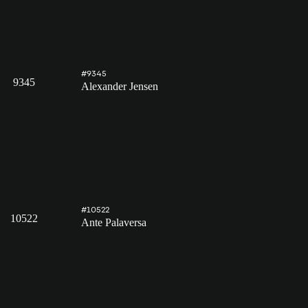
#9345
9345
Alexander Jensen
#10522
10522
Ante Palaversa