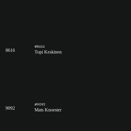
#8616
8616
Topi Keskinen
#9092
9092
Mats Knoester