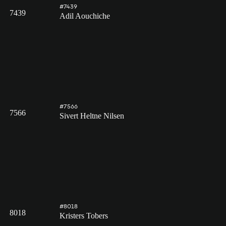
#7439
7439
Adil Aouchiche
#7566
7566
Sivert Heltne Nilsen
#8018
8018
Kristers Tobers