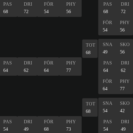
PAS
DRI
FÖR
PHY
PAS
DRI
68
72
54
56
68
72
FÖR
PHY
54
56
SNA
SKO
TOT
49
56
68
PAS
DRI
FÖR
PHY
PAS
DRI
64
62
64
77
64
62
FÖR
PHY
64
77
SNA
SKO
TOT
54
42
68
PAS
DRI
FÖR
PHY
PAS
DRI
54
49
68
73
54
49