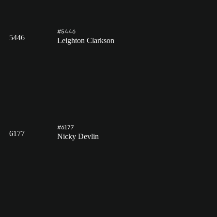
#5446
5446
Leighton Clarkson
#6177
6177
Nicky Devlin