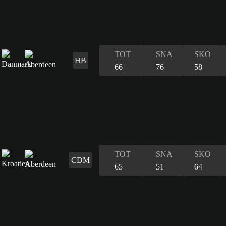
TOT
SNA
SKO
HB
66
76
58
TOT
SNA
SKO
CDM
65
51
64