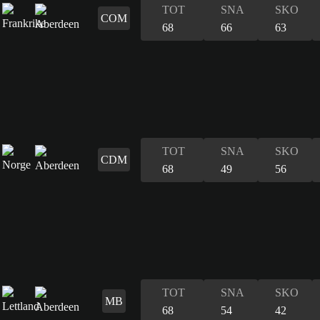
TOT
SNA
SKO
COM
68
66
63
TOT
SNA
SKO
CDM
68
49
56
TOT
SNA
SKO
MB
68
54
42