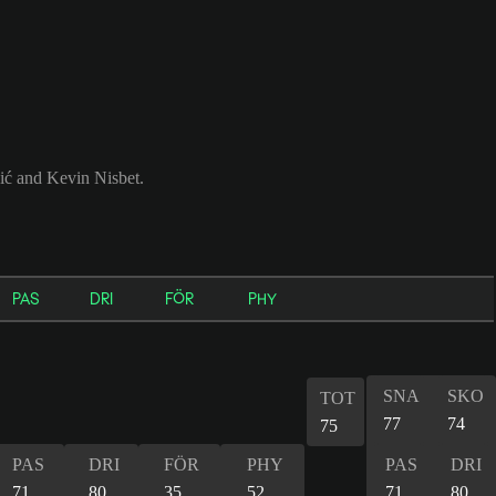
ić and Kevin Nisbet.
PAS
DRI
FÖR
PHY
SNA
SKO
TOT
77
74
75
PAS
DRI
FÖR
PHY
PAS
DRI
71
80
35
52
71
80