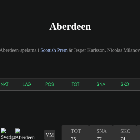
Aberdeen
 Aberdeen-spelarna i
Scottish Prem
är Jesper Karlsson, Nicolas Milanov
NAT
LAG
POS
TOT
SNA
SKO
TOT
SNA
SKO
VM
75
77
74