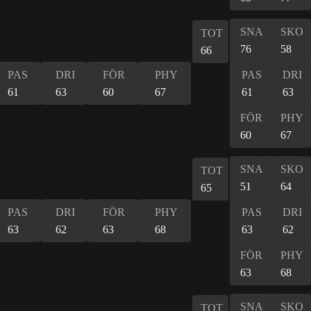
SNA
SKO
TOT
76
58
66
PAS
DRI
FÖR
PHY
PAS
DRI
61
63
60
67
61
63
FÖR
PHY
60
67
SNA
SKO
TOT
51
64
65
PAS
DRI
FÖR
PHY
PAS
DRI
63
62
63
68
63
62
FÖR
PHY
63
68
SNA
SKO
TOT