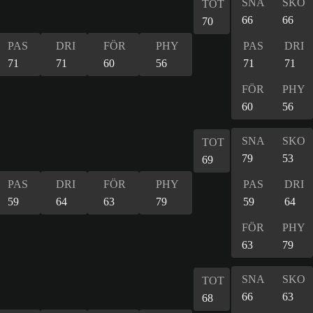
SNA
SKO
TOT
66
66
70
PAS
DRI
FÖR
PHY
PAS
DRI
71
71
60
56
71
71
FÖR
PHY
60
56
SNA
SKO
TOT
79
53
69
PAS
DRI
FÖR
PHY
PAS
DRI
59
64
63
79
59
64
FÖR
PHY
63
79
SNA
SKO
TOT
66
63
68