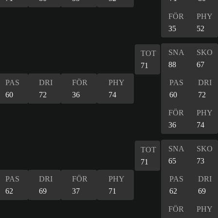
FÖR
PHY
35
52
SNA
SKO
TOT
88
67
71
PAS
DRI
FÖR
PHY
PAS
DRI
60
72
36
74
60
72
FÖR
PHY
36
74
SNA
SKO
TOT
65
73
71
PAS
DRI
FÖR
PHY
PAS
DRI
62
69
37
71
62
69
FÖR
PHY