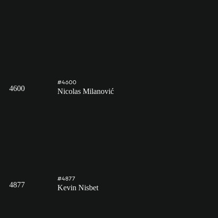
#4600
4600
Nicolas Milanović
#4877
4877
Kevin Nisbet