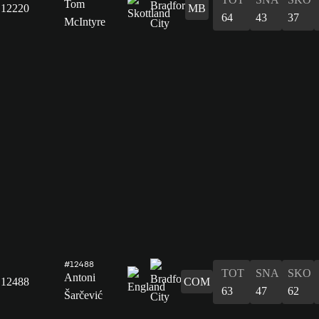
Tom
12220
MB
64
43
37
McIntyre
#12488
TOT
SNA
SKO
Antoni
12488
COM
63
47
62
Šarčević