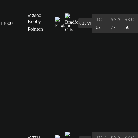
#13600
TOT
SNA
SKO
Bobby
13600
COM
62
77
56
Pointon
TOT
SNA
SKO
#13712