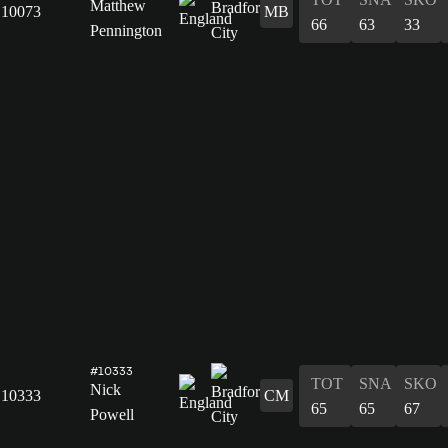
Matthew
10073
MB
66
63
33
Pennington
#10333
TOT
SNA
SKO
Nick
10333
CM
65
65
67
Powell