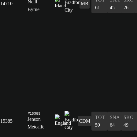
Neill
14710
MB
61
45
26
Byrne
#15385
TOT
SNA
SKO
Jenson
15385
CDM
59
64
49
Metcalfe