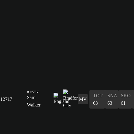
#12717
TOT
SNA
SKO
Sam
12717
MV
63
63
61
Walker