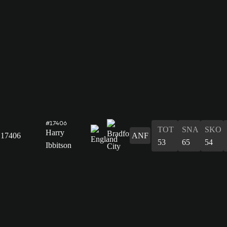
#17406
TOT
SNA
SKO
Harry
17406
ANF
53
65
54
Ibbitson