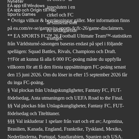
Nyheter
EA app till Windows
EA app och Origin till Mac
Sports Games
* Övriga villkor & begränsningar gäller. Mer
information finns
på ea.com/sv-se/games/ea-sports-fc/fc-26
/game-disclaimers.
** EA SPORTS FC™ 26 Football Ultimate Team™-statistiken
från Världsturné-säsongen baseras endast på spel i följande
spellägen: Squad Battles, Rivals, Champions och Draft.
††För att kunna få alla 6 000 FC-poäng måste du uppfylla
villkoren för att få den första uppsättningen FC-poäng senast
den 15 juni 2026. Om du löser in efter 15 september 2026 får
du inga FC-poäng.
§ Val plockas från Utslagskungligheter, Fantasy FC, FUT-
födelsedag, Anta utmaningen och UEFA Road to the Final.
§§ Val plockas från Utslagskungligheter, Fantasy FC, FUT-
födelsedag och Titeltitaner.
§§§ Val inkluderar 1 spelare från vart och ett av; Argentina,
Brasilien, Kanada, England, Frankrike, Tyskland, Mexiko,
Nederländerna, Portugal, Saudiarabien, Spanien och USA.