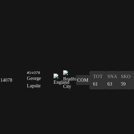
#14078
TOT
SNA
SKO
George
14078
COM
61
63
59
Lapslie