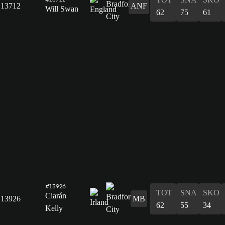
13712
ANF
Will Swan
62
75
61
#13926
TOT
SNA
SKO
Ciarán
13926
MB
62
55
34
Kelly