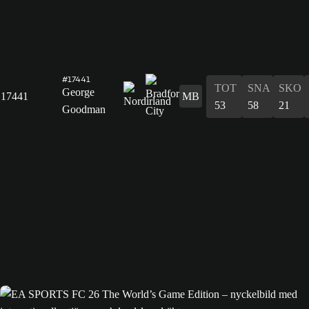
#17441
TOT
SNA
SKO
George
17441
MB
53
58
21
Goodman