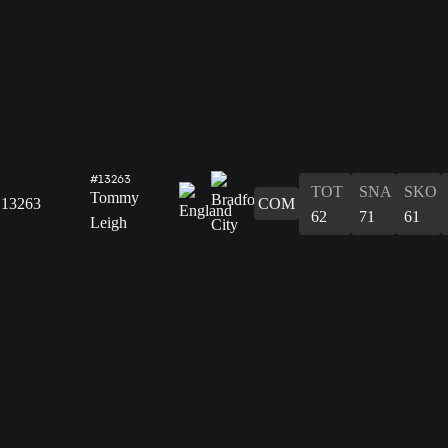
#13263
TOT
SNA
SKO
Tommy
13263
COM
62
71
61
Leigh