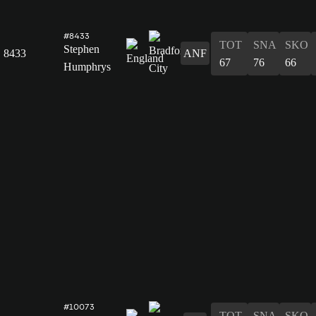
#8433
TOT
SNA
SKO
Stephen
8433
ANF
67
76
66
Humphrys
#10073
TOT
SNA
SKO