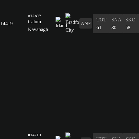
#14419
TOT
SNA
SKO
Calum
14419
ANF
61
80
58
Kavanagh
#14710
TOT
SNA
SKO