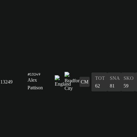
#13249
TOT
SNA
SKO
Alex
13249
CM
62
81
59
Pattison