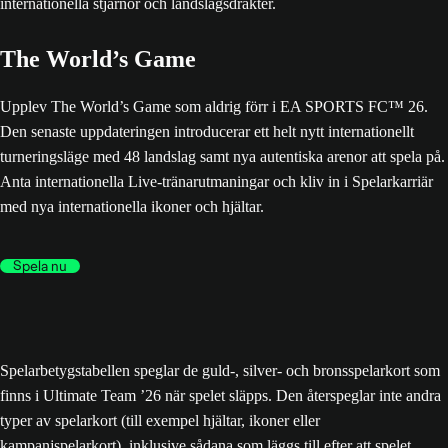
The World’s Game
Upplev The World’s Game som aldrig förr i EA SPORTS FC™ 26.
Den senaste uppdateringen introducerar ett helt nytt internationellt
turneringsläge med 48 landslag samt nya autentiska arenor att spela på.
Anta internationella Live-tränarutmaningar och kliv in i Spelarkarriär
med nya internationella ikoner och hjältar.
Spela nu
Spelarbetygstabellen speglar de guld-, silver- och bronsspelarkort som
finns i Ultimate Team ’26 när spelet släpps. Den återspeglar inte andra
typer av spelarkort (till exempel hjältar, ikoner eller
kampanjspelarkort), inklusive sådana som läggs till efter att spelet