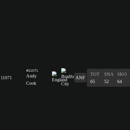
#11071
TOT
SNA
SKO
Andy
11071
ANF
65
52
64
Cook