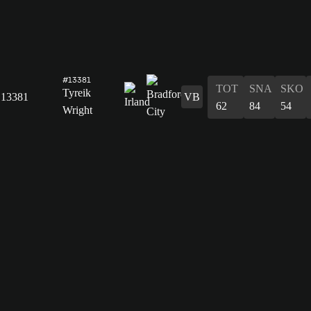
#13381
TOT
SNA
SKO
Tyreik
13381
VB
62
84
54
Wright