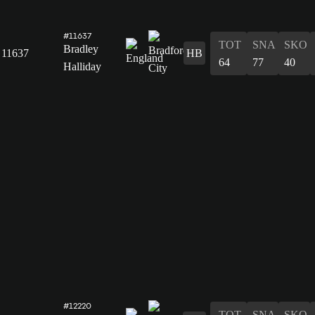
#11637
TOT
SNA
SKO
Bradley
11637
HB
64
77
40
Halliday
#12220
TOT
SNA
SKO