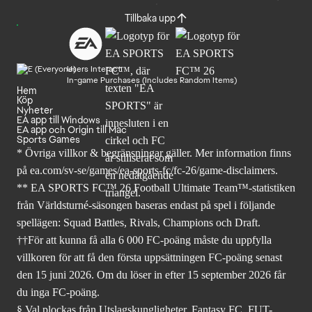
Tillbaka upp
Users Interact
In-game Purchases (Includes Random Items)
Hem
Köp
Nyheter
EA app till Windows
EA app och Origin till Mac
Sports Games
* Övriga villkor & begränsningar gäller. Mer
information finns
på ea.com/sv-se/games/ea-sports-fc/fc-26
/game-disclaimers.
** EA SPORTS FC™ 26 Football Ultimate Team™-statistiken
från Världsturné-säsongen baseras endast på spel i följande
spellägen: Squad Battles, Rivals, Champions och Draft.
††För att kunna få alla 6 000 FC-poäng måste du uppfylla
villkoren för att få den första uppsättningen FC-poäng senast
den 15 juni 2026. Om du löser in efter 15 september 2026 får
du inga FC-poäng.
§ Val plockas från Utslagskungligheter, Fantasy FC, FUT-