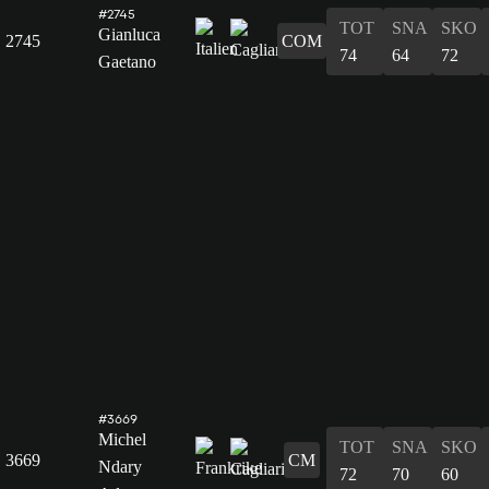
#2745
TOT
SNA
SKO
Gianluca
2745
COM
74
64
72
Gaetano
#3669
Michel
TOT
SNA
SKO
3669
CM
Ndary
72
70
60