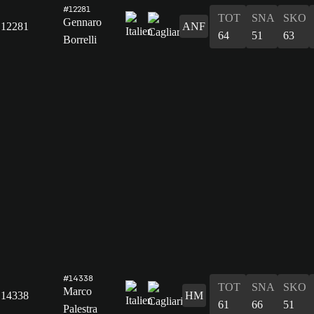
#12281
TOT
SNA
SKO
Gennaro
12281
ANF
64
51
63
Borrelli
#14338
TOT
SNA
SKO
Marco
14338
HM
61
66
51
Palestra