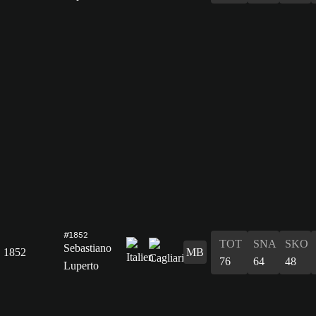
#1852
TOT
SNA
SKO
Sebastiano
1852
MB
76
64
48
Luperto