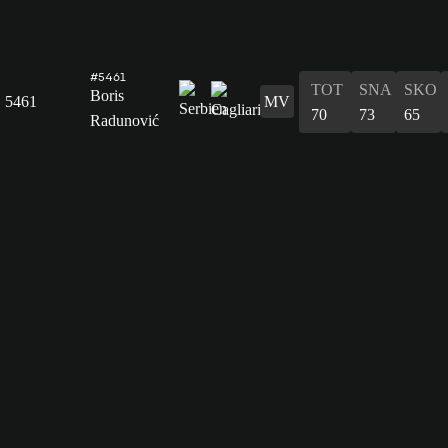
#5461
TOT
SNA
SKO
Boris
5461
MV
70
73
65
Radunović