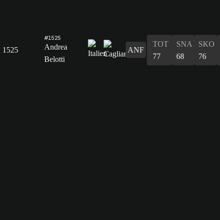
#1525
TOT
SNA
SKO
Andrea
1525
ANF
77
68
76
Belotti