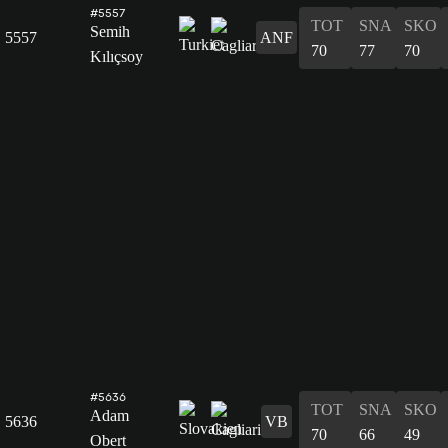
#5557
TOT
SNA
SKO
Semih
5557
ANF
70
77
70
Kılıçsoy
#5636
TOT
SNA
SKO
Adam
5636
VB
70
66
49
Obert