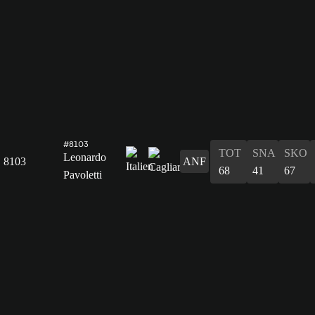
#8103
TOT
SNA
SKO
Leonardo
8103
ANF
68
41
67
Pavoletti