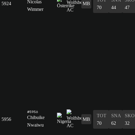
Nicolas
5924
MB
70
44
47
Wimmer
#5956
TOT
SNA
SKO
Chibuike
5956
MB
70
62
32
Nwaiwu