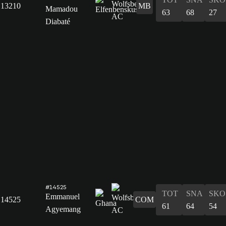
13210
MB
Mamadou
63
68
27
Diabaté
#14525
TOT
SNA
SKO
Emmanuel
14525
COM
61
64
54
Agyemang