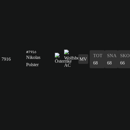
#7916
TOT
SNA
SKO
Nikolas
7916
MV
68
68
66
Polster