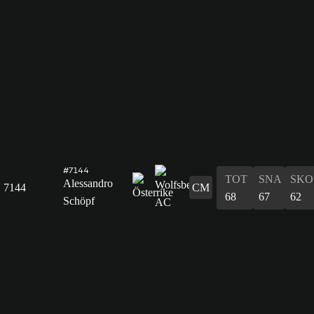
#7144
TOT
SNA
SKO
Alessandro
7144
CM
68
67
62
Schöpf