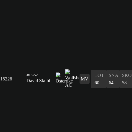
TOT
SNA
SKO
#15226
15226
MV
David Skubl
60
64
58