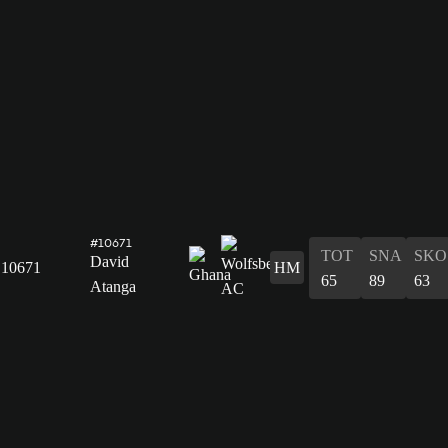
#10671
TOT
SNA
SKO
David
10671
HM
65
89
63
Atanga