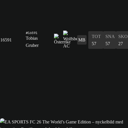
#16591
TOT
SNA
SKO
Tobias
16591
MB
57
57
27
Gruber