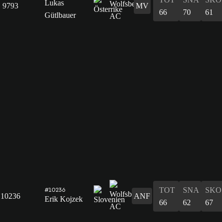
Lukas
9793
MV
66
70
61
Gütlbauer
TOT
SNA
SKO
#10236
10236
ANF
Erik Kojzek
66
62
67