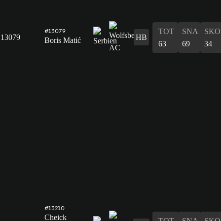
TOT
SNA
SKO
#13079
13079
HB
Boris Matić
63
69
34
#13210
Cheick
TOT
SNA
SKO