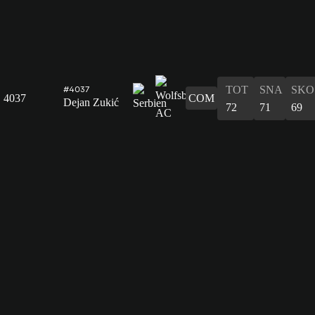
TOT
SNA
SKO
#4037
4037
COM
Dejan Zukić
72
71
69