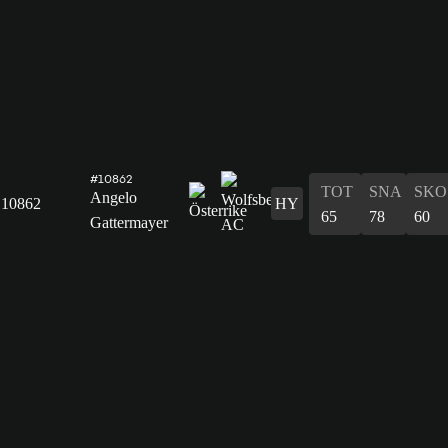
#10862
TOT
SNA
SKO
Angelo
10862
HY
65
78
60
Gattermayer