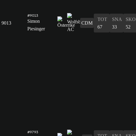
#9013
TOT
SNA
SKO
Simon
9013
CDM
67
33
52
Piesinger
#9793
TOT
SNA
SKO