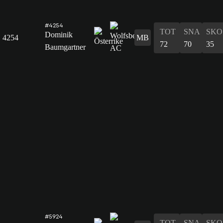
#4254
TOT
SNA
SKO
Dominik
4254
MB
72
70
35
Baumgartner
#5924
TOT
SNA
SKO