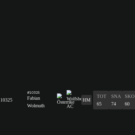
#10325
TOT
SNA
SKO
Fabian
10325
HM
65
74
60
Wolmuth