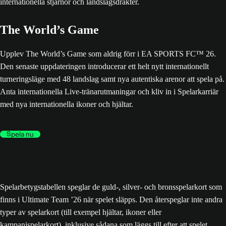
The World’s Game
Upplev The World’s Game som aldrig förr i EA SPORTS FC™ 26.
Den senaste uppdateringen introducerar ett helt nytt internationellt
turneringsläge med 48 landslag samt nya autentiska arenor att spela på.
Anta internationella Live-tränarutmaningar och kliv in i Spelarkarriär
med nya internationella ikoner och hjältar.
Spela nu
Spelarbetygstabellen speglar de guld-, silver- och bronsspelarkort som
finns i Ultimate Team ’26 när spelet släpps. Den återspeglar inte andra
typer av spelarkort (till exempel hjältar, ikoner eller
kampanjspelarkort), inklusive sådana som läggs till efter att spelet