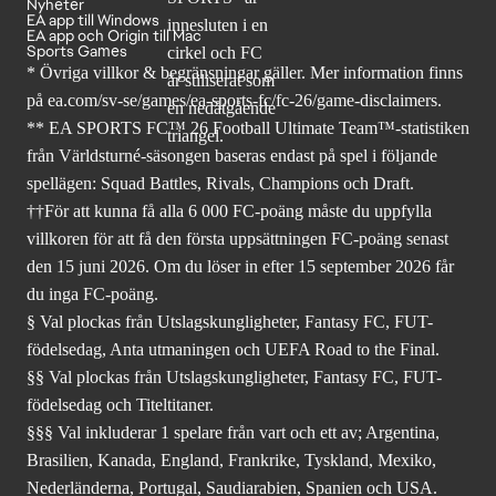
Nyheter
EA app till Windows
EA app och Origin till Mac
Sports Games
* Övriga villkor & begränsningar gäller. Mer
information finns
på ea.com/sv-se/games/ea-sports-fc/fc-26
/game-disclaimers.
** EA SPORTS FC™ 26 Football Ultimate Team™-statistiken
från Världsturné-säsongen baseras endast på spel i följande
spellägen: Squad Battles, Rivals, Champions och Draft.
††För att kunna få alla 6 000 FC-poäng måste du uppfylla
villkoren för att få den första uppsättningen FC-poäng senast
den 15 juni 2026. Om du löser in efter 15 september 2026 får
du inga FC-poäng.
§ Val plockas från Utslagskungligheter, Fantasy FC, FUT-
födelsedag, Anta utmaningen och UEFA Road to the Final.
§§ Val plockas från Utslagskungligheter, Fantasy FC, FUT-
födelsedag och Titeltitaner.
§§§ Val inkluderar 1 spelare från vart och ett av; Argentina,
Brasilien, Kanada, England, Frankrike, Tyskland, Mexiko,
Nederländerna, Portugal, Saudiarabien, Spanien och USA.