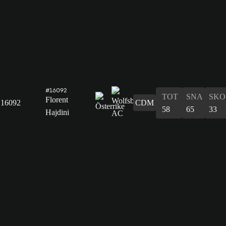
#16092
TOT
SNA
SKO
Florent
16092
CDM
58
65
33
Hajdini