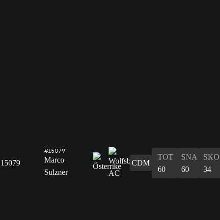
#15079
TOT
SNA
SKO
Marco
15079
CDM
60
60
34
Sulzner