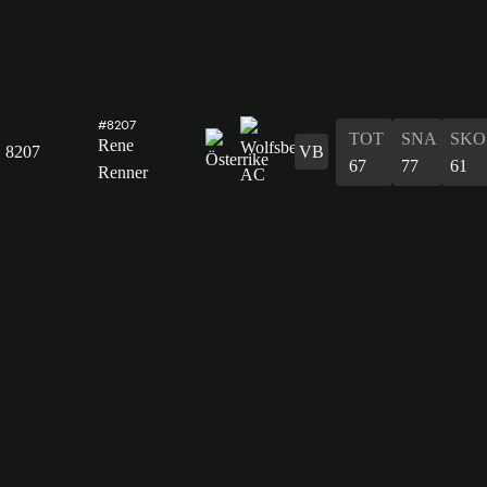
#8207
TOT
SNA
SKO
Rene
8207
VB
67
77
61
Renner