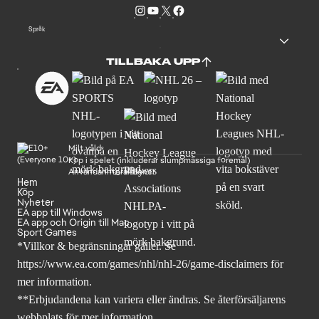
Språk
TILLBAKA UPP
Milt våld
Köp i spelet (inkluderar slumpmässiga föremål)
Användarinteraktioner
Hem
Köp
Nyheter
EA app till Windows
EA app och Origin till Mac
Sport Games
*Villkor & begränsningar gäller. Se
https://www.ea.com/games/nhl/nhl-26/game-disclaimers
för
mer information.
**Erbjudandena kan variera eller ändras. Se återförsäljarens
webbplats för mer information.