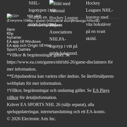
Milt våld
Köp i spelet (inkluderar slumpmässiga föremål)
Användarinteraktioner
Hem
Köp
Nyheter
EA app till Windows
EA app och Origin till Mac
Sport Games
*Villkor & begränsningar gäller. Se
https://www.ea.com/games/nhl/nhl-26/game-disclaimers
för
mer information.
**Erbjudandena kan variera eller ändras. Se återförsäljarens
webbplats för mer information.
†Villkor, begränsningar och undantag gäller. Se
EA Plays
villkor
för detaljinformation.
Kräver EA SPORTS NHL 26 (säljs separat), alla
speluppdateringar, internetanslutning och ett EA-konto.
© 2026 Electronic Arts Inc.