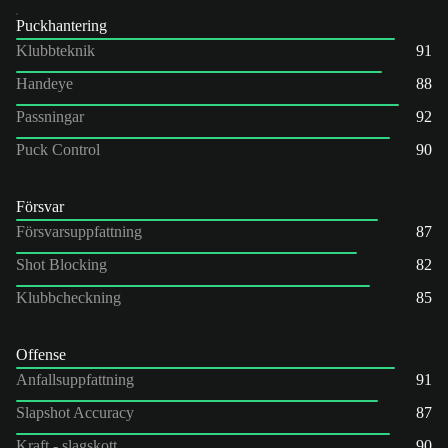
Puckhantering
Klubbteknik
91
Handeye
88
Passningar
92
Puck Control
90
Försvar
Försvarsuppfattning
87
Shot Blocking
82
Klubbcheckning
85
Offense
Anfallsuppfattning
91
Slapshot Accuracy
87
Kraft - slagskott
90