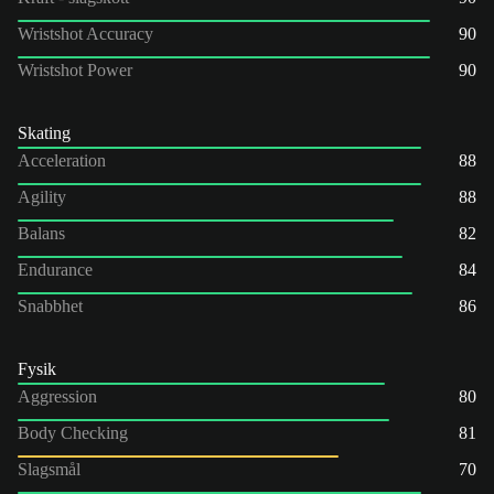
Wristshot Accuracy
90
Wristshot Power
90
Skating
Acceleration
88
Agility
88
Balans
82
Endurance
84
Snabbhet
86
Fysik
Aggression
80
Body Checking
81
Slagsmål
70