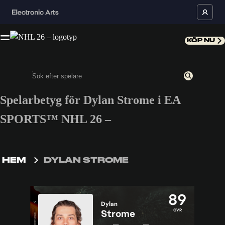
KÖP NU
Spelarbetyg för Dylan Strome i EA
Ange minst 3 tecken eller siffror
SPORTS™ NHL 26 –
HEM
DYLAN STROME
89
Dylan
OVR
Strome