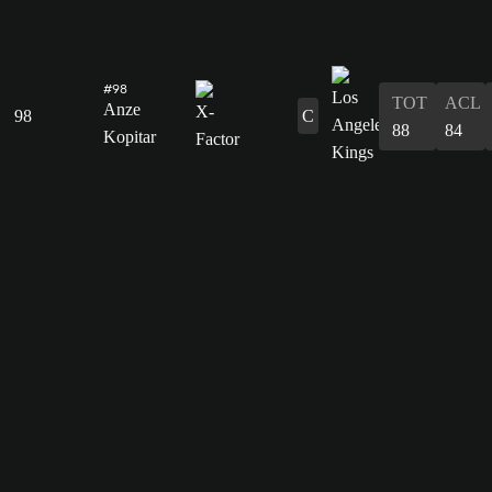
#98
TOT
ACL
Anze
98
C
88
84
Kopitar