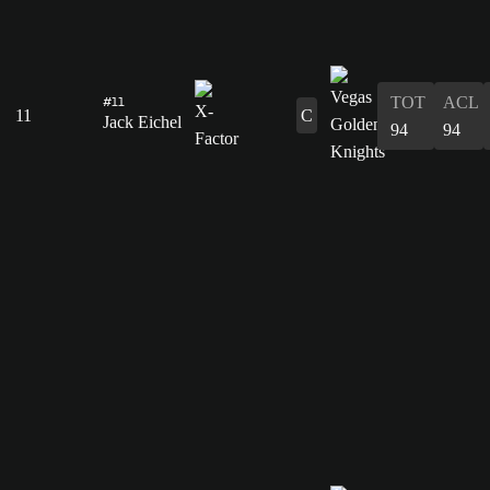
#11
TOT
ACL
11
C
Jack Eichel
94
94