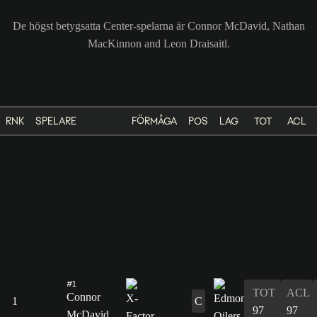
De högst betygsatta Center-spelarna är Connor McDavid, Nathan
MacKinnon and Leon Draisaitl.
RNK
SPELARE
FÖRMÅGA
POS
LAG
TOT
ACL
#1
TOT
ACL
Connor
1
C
97
97
McDavid