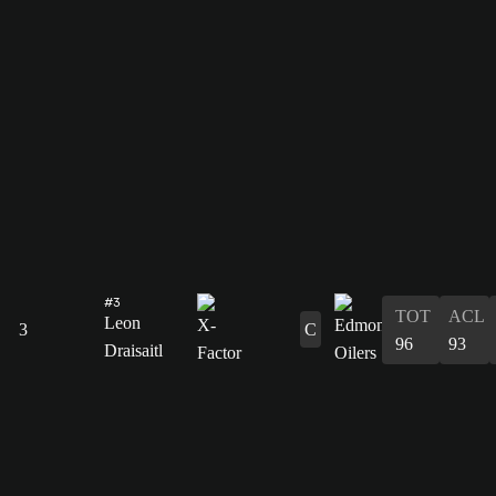
#3
TOT
ACL
Leon
3
C
96
93
Draisaitl