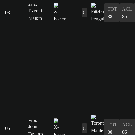
#103
TOT
ACL
Evgeni
103
C
88
85
Malkin
#105
TOT
ACL
John
105
C
88
86
Tavares