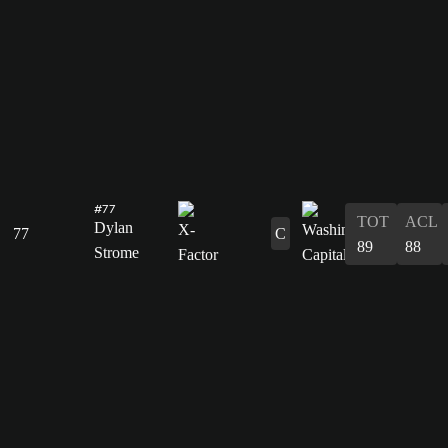
#77
TOT
ACL
Dylan
77
C
89
88
Strome