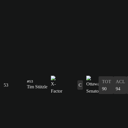
#53
TOT
ACL
53
C
Tim Stützle
90
94