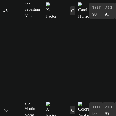
#45
TOT
ACL
Sebastian
45
C
90
91
Aho
#46
TOT
ACL
Martin
46
C
90
95
Necas