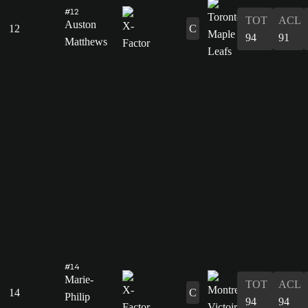
#12
TOT
ACL
Auston
12
C
94
91
Matthews
#14
Marie-
TOT
ACL
14
C
Philip
94
94