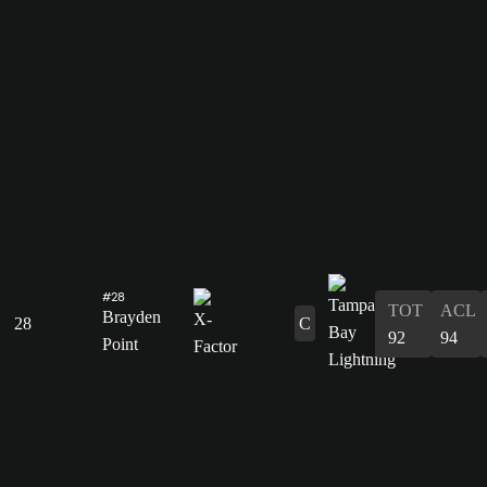
#28
TOT
ACL
Brayden
28
C
92
94
Point