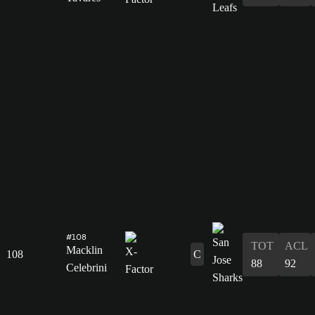
#108
TOT
ACL
Macklin
108
C
88
92
Celebrini