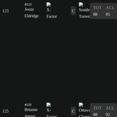
#123
TOT
ACL
Jessie
123
C
88
85
Eldridge
#125
TOT
ACL
Brianne
125
C
88
92
Jenner