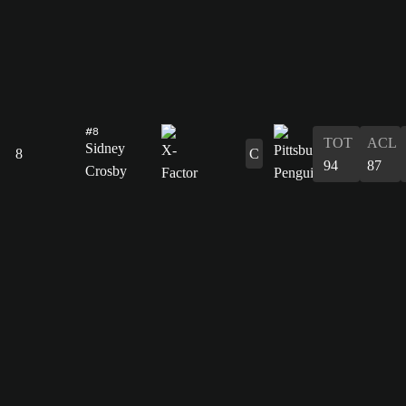
#8
TOT
ACL
Sidney
8
C
94
87
Crosby