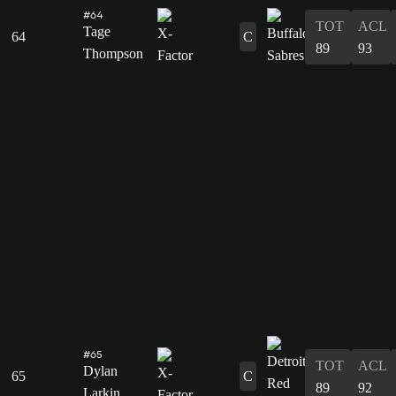
#64
TOT
ACL
Tage
64
C
89
93
Thompson
#65
TOT
ACL
Dylan
65
C
89
92
Larkin