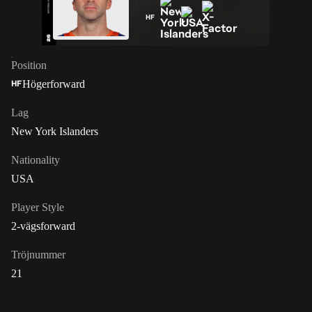
HF
Position
Högerforward
HF
Lag
New York Islanders
Nationality
USA
Player Style
2-vägsforward
Tröjnummer
21