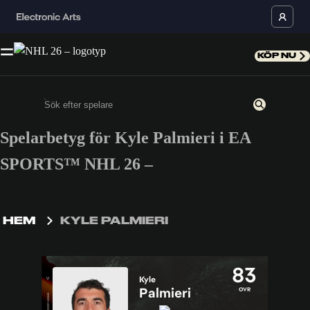
KÖP NU
Spelarbetyg för Kyle Palmieri i EA
Ange minst 3 tecken eller siffror
SPORTS™ NHL 26 –
HEM
KYLE PALMIERI
83
Kyle
Palmieri
OVR