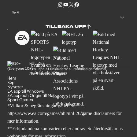
Språk
TILLBAKA UPP
Milt våld
Köp i spelet (inkluderar slumpmässiga föremål)
Användarinteraktioner
Hem
Köp
Nyheter
EA app till Windows
EA app och Origin till Mac
Sport Games
*Villkor & begränsningar gäller. Se
https://www.ea.com/games/nhl/nhl-26/game-disclaimers
för
mer information.
**Erbjudandena kan variera eller ändras. Se återförsäljarens
webbplats för mer information.