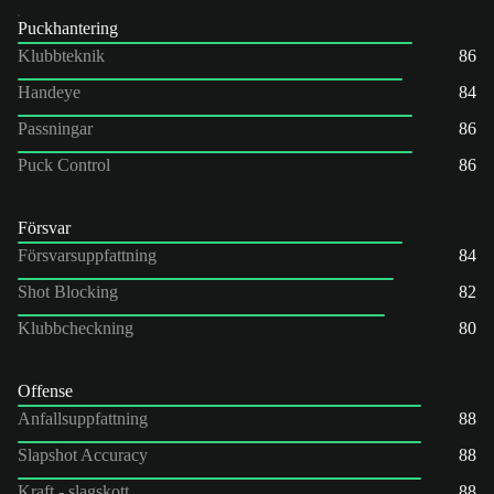
Puckhantering
Klubbteknik
86
Handeye
84
Passningar
86
Puck Control
86
Försvar
Försvarsuppfattning
84
Shot Blocking
82
Klubbcheckning
80
Offense
Anfallsuppfattning
88
Slapshot Accuracy
88
Kraft - slagskott
88