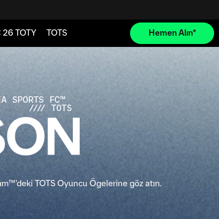
Team™'deki TOTS Oyuncu Ögelerine göz atın.