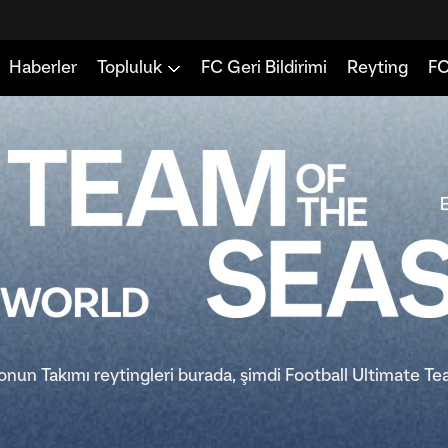
zonun Takımı reytingleri burada, şimdi Football Ultimate 