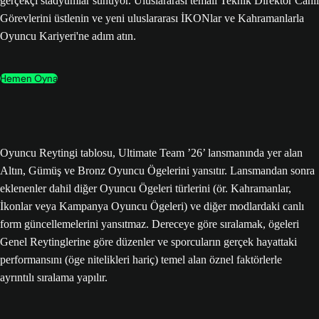
gerçekçi stadyumlar sunuyor. Uluslararası temalı Teknik Direktör Canlı
Görevlerini üstlenin ve yeni uluslararası İKONlar ve Kahramanlarla
Oyuncu Kariyeri'ne adım atın.
Hemen Oyna
Oyuncu Reytingi tablosu, Ultimate Team ’26’ lansmanında yer alan
Altın, Gümüş ve Bronz Oyuncu Ögelerini yansıtır. Lansmandan sonra
eklenenler dahil diğer Oyuncu Ögeleri türlerini (ör. Kahramanlar,
İkonlar veya Kampanya Oyuncu Ögeleri) ve diğer modlardaki canlı
form güncellemelerini yansıtmaz. Dereceye göre sıralamak, ögeleri
Genel Reytinglerine göre düzenler ve sporcuların gerçek hayattaki
performansını (öge nitelikleri hariç) temel alan öznel faktörlerle
ayrıntılı sıralama yapılır.