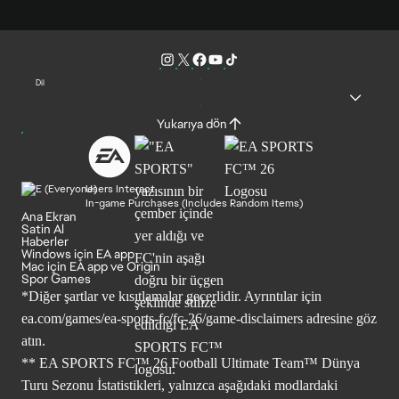
Dil
Yukarıya dön
Users Interact
In-game Purchases (Includes Random Items)
Ana Ekran
Satin Al
Haberler
Windows için EA app
Mac için EA app ve Origin
Spor Games
*Diğer şartlar ve kısıtlamalar geçerlidir. Ayrıntılar için
ea.com/games/ea-sports-fc/fc-26/game-disclaimers
adresine göz
atın.
** EA SPORTS FC™ 26 Football Ultimate Team™ Dünya
Turu Sezonu İstatistikleri, yalnızca aşağıdaki modlardaki