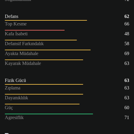
Defans
62
Top Kesme
66
Kafa İsabeti
48
Defansif Farkındalık
58
Ayakta Müdahale
69
Kayarak Müdahale
63
Fizik Gücü
63
Zıplama
63
Dayanıklılık
63
Güç
60
Agresiflik
71