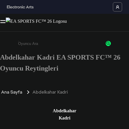
Abdelkahar Kadri EA SPORTS FC™ 26
Enter a minimum of 3 characters or numbers
Oyuncu Reytingleri
Ana Sayfa
Abdelkahar Kadri
Abdelkahar
Kadri