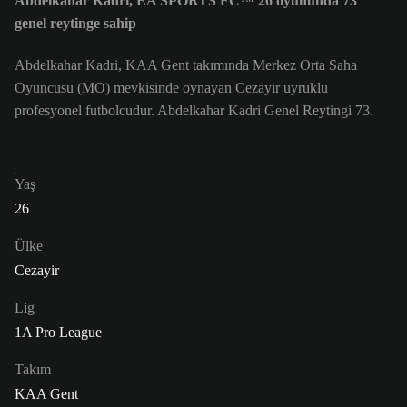
Abdelkahar Kadri, EA SPORTS FC™ 26 oyununda 73
genel reytinge sahip
Abdelkahar Kadri, KAA Gent takımında Merkez Orta Saha
Oyuncusu (MO) mevkisinde oynayan Cezayir uyruklu
profesyonel futbolcudur. Abdelkahar Kadri Genel Reytingi 73.
Yaş
26
Ülke
Cezayir
Lig
1A Pro League
Takım
KAA Gent