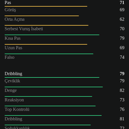
Pas
71
Görüş
69
Orta Açma
62
Serbest Vuruş İsabeti
70
Kısa Pas
79
Uzun Pas
69
Falso
74
Dribbling
79
Çeviklik
79
Denge
82
Reaksiyon
73
Top Kontrolü
76
Dribbling
81
Soğukkanlılık
72