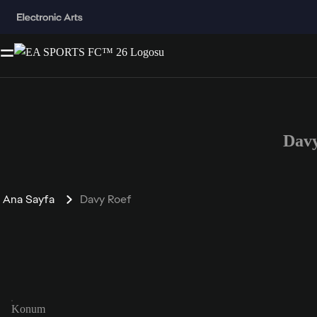
Dav
Ana Sayfa
Davy Roef
Konum