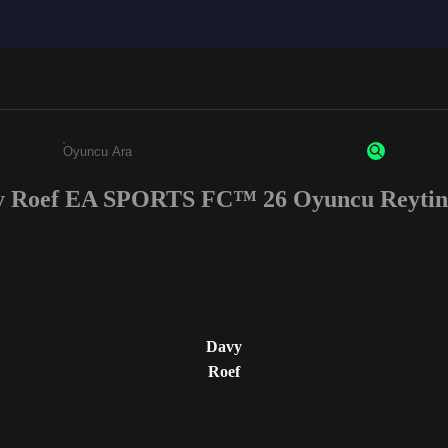
y Roef EA SPORTS FC™ 26 Oyuncu Reyting
Enter a minimum of 3 characters or numbers
Davy
Roef