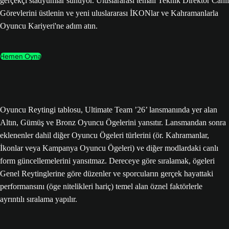
gerçekçi stadyumlar sunuyor. Uluslararası temalı Teknik Direktör Canlı
Görevlerini üstlenin ve yeni uluslararası İKONlar ve Kahramanlarla
Oyuncu Kariyeri'ne adım atın.
Hemen Oyna
Oyuncu Reytingi tablosu, Ultimate Team ’26’ lansmanında yer alan
Altın, Gümüş ve Bronz Oyuncu Ögelerini yansıtır. Lansmandan sonra
eklenenler dahil diğer Oyuncu Ögeleri türlerini (ör. Kahramanlar,
İkonlar veya Kampanya Oyuncu Ögeleri) ve diğer modlardaki canlı
form güncellemelerini yansıtmaz. Dereceye göre sıralamak, ögeleri
Genel Reytinglerine göre düzenler ve sporcuların gerçek hayattaki
performansını (öge nitelikleri hariç) temel alan öznel faktörlerle
ayrıntılı sıralama yapılır.