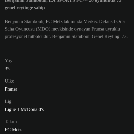
Benjamin Stambouli, EA SPORTS FC™ 26 oyununda 73
genel reytinge sahip
Benjamin Stambouli, FC Metz takımında Merkez Defansif Orta
Saha Oyuncusu (MDO) mevkisinde oynayan Fransa uyruklu
profesyonel futbolcudur. Benjamin Stambouli Genel Reytingi 73.
Yaş
35
Ülke
Fransa
Lig
Ligue 1 McDonald's
Takım
FC Metz