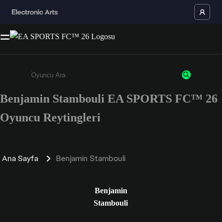
Benjamin Stambouli EA SPORTS FC™ 26
Enter a minimum of 3 characters or numbers
Oyuncu Reytingleri
Ana Sayfa
Benjamin Stambouli
Benjamin
Stambouli