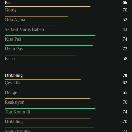
Pas
66
Görüş
70
Orta Açma
52
Serbest Vuruş İsabeti
43
Kısa Pas
74
Uzun Pas
72
Falso
58
Dribbling
70
Çeviklik
62
Denge
65
Reaksiyon
70
Top Kontrolü
74
Dribbling
70
Soğukkanlılık
73