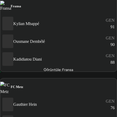
Fransa
GEN
Kylian Mbappé
91
GEN
Ousmane Dembélé
90
GEN
Kadidiatou Diani
88
Görüntüle: Fransa
FC Metz
GEN
Gauthier Hein
76