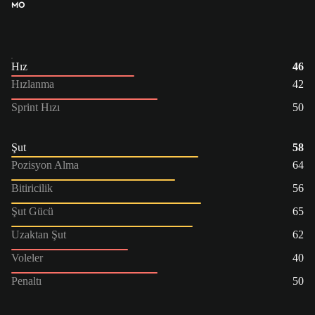
MO
Hız
46
Hızlanma
42
Sprint Hızı
50
Şut
58
Pozisyon Alma
64
Bitiricilik
56
Şut Gücü
65
Uzaktan Şut
62
Voleler
40
Penaltı
50