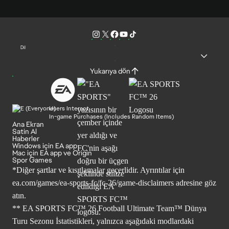
Dil
Yukarıya dön
Users Interact
In-game Purchases (Includes Random Items)
Ana Ekran
Satin Al
Haberler
Windows için EA app
Mac için EA app ve Origin
Spor Games
*Diğer şartlar ve kısıtlamalar geçerlidir. Ayrıntılar için
ea.com/games/ea-sports-fc/fc-26/game-disclaimers
adresine göz
atın.
** EA SPORTS FC™ 26 Football Ultimate Team™ Dünya
Turu Sezonu İstatistikleri, yalnızca aşağıdaki modlardaki