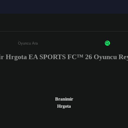
ir Hrgota EA SPORTS FC™ 26 Oyuncu Reyt
Enter a minimum of 3 characters or numbers
Branimir
Hrgota