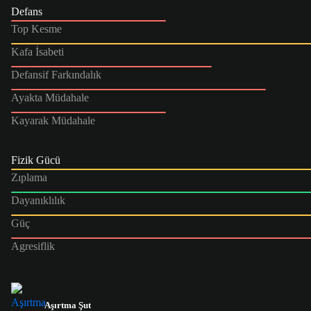
Defans
Top Kesme
Kafa İsabeti
Defansif Farkındalık
Ayakta Müdahale
Kayarak Müdahale
Fizik Gücü
Zıplama
Dayanıklılık
Güç
Agresiflik
Aşırtma Şut