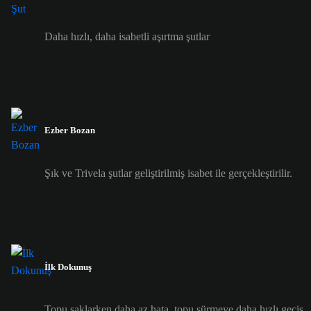
Daha hızlı, daha isabetli aşırtma şutlar
Ezber Bozan
Şık ve Trivela şutlar geliştirilmiş isabet ile gerçekleştirilir.
İlk Dokunuş
Topu saklarken daha az hata, topu sürmeye daha hızlı geçiş