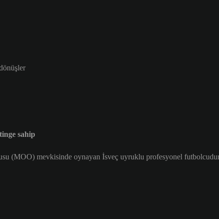
 dönüşler
inge sahip
usu (MOO) mevkisinde oynayan İsveç uyruklu profesyonel futbolcudur