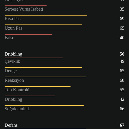
Serbest Vuruş İsabeti
35
Kısa Pas
69
Uzun Pas
65
Falso
40
Dribbling
50
Çeviklik
49
Denge
65
Reaksiyon
68
Top Kontrolü
55
Dribbling
42
Soğukkanlılık
66
Defans
67