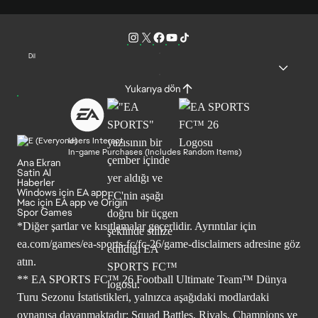
Dil
Yukarıya dön
Users Interact
In-game Purchases (Includes Random Items)
Ana Ekran
Satin Al
Haberler
Windows için EA app
Mac için EA app ve Origin
Spor Games
*Diğer şartlar ve kısıtlamalar geçerlidir. Ayrıntılar için
ea.com/games/ea-sports-fc/fc-26/game-disclaimers
adresine göz
atın.
** EA SPORTS FC™ 26 Football Ultimate Team™ Dünya
Turu Sezonu İstatistikleri, yalnızca aşağıdaki modlardaki
oynanışa dayanmaktadır: Squad Battles, Rivals, Champions ve