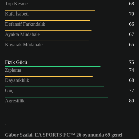
Top Kesme
68
Kafa İsabeti
70
Defansif Farkındalık
66
Ayakta Müdahale
67
Kayarak Müdahale
65
Fizik Gücü
75
Zıplama
74
Dayanıklılık
68
Güç
77
Agresiflik
80
Gábor Szalai, EA SPORTS FC™ 26 oyununda 69 genel