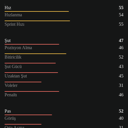
Hız
55
Hızlanma
54
Sprint Hızı
55
Şut
47
Pozisyon Alma
46
Bitiricilik
52
Şut Gücü
43
Uzaktan Şut
45
Voleler
31
Penaltı
46
Pas
52
Görüş
40
Orta Açma
31