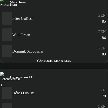
Macaristan
GEN
Péter Gulácsi
85
GEN
Willi Orban
84
GEN
Dominik Szoboszlai
83
Görüntüle: Macaristan
Ferencvárosi TC
GEN
Dénes Dibusz
78
GEN