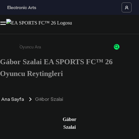
Gábor Szalai EA SPORTS FC™ 26
Enter a minimum of 3 characters or numbers
Oyuncu Reytingleri
Ana Sayfa
Gábor Szalai
Gábor
Szalai