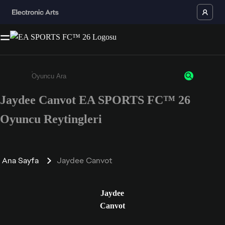
Jaydee Canvot EA SPORTS FC™ 26
Enter a minimum of 3 characters or numbers
Oyuncu Reytingleri
Ana Sayfa
Jaydee Canvot
Jaydee
Canvot