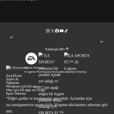
Dil
Yukarıya dön
Users Interact
In-game Purchases (Includes Random Items)
Ana Ekran
Satin Al
Haberler
Windows için EA app
Mac için EA app ve Origin
Spor Games
*Diğer şartlar ve kısıtlamalar geçerlidir. Ayrıntılar için
ea.com/games/ea-sports-fc/fc-26/game-disclaimers
adresine göz
atın.