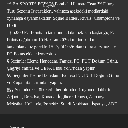
** EA SPORTS FC™ 26 Football Ultimate Team™ Dünya
Turu Sezonu İstatistikleri, yalnızca aşağıdaki modlardaki
oynanışa dayanmaktadır: Squad Battles, Rivals, Champions ve
Draft.
†† 6.000 FC Points’in tamamını alabilmek için başlangıç FC
Points dağıtımını 15 Haziran 2026 tarihine kadar
tamamlamanız gerekir. 15 Eylül 2026’dan sonra alırsanız hiç
FC Points elde edemezsiniz.
§ Seçimler Eleme Hanedanı, Fantezi FC, FUT Doğum Günü,
Çağrıyı Yanıtla ve UEFA Final Yolu’ndan yapılır.
§§ Seçimler Eleme Hanedanı, Fantezi FC, FUT Doğum Günü
ve Kupa Titanları’ndan yapılır.
§§§ Seçimlere şu ülkelerin her birinden 1 oyuncu dahildir:
Arjantin, Brezilya, Kanada, İngiltere, Fransa, Almanya,
Meksika, Hollanda, Portekiz, Suudi Arabistan, İspanya, ABD.
Yardım