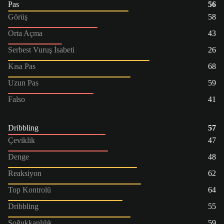
Pas
56
Görüş
58
Orta Açma
43
Serbest Vuruş İsabeti
26
Kısa Pas
68
Uzun Pas
59
Falso
41
Dribbling
57
Çeviklik
47
Denge
48
Reaksiyon
62
Top Kontrolü
64
Dribbling
55
Soğukkanlılık
59