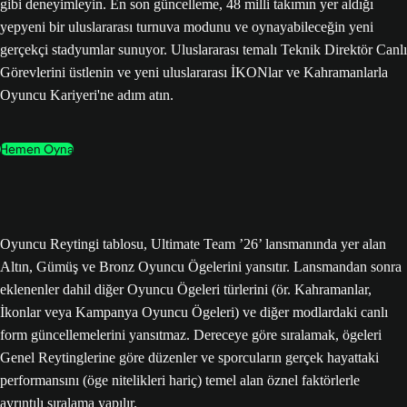
gibi deneyimleyin. En son güncelleme, 48 milli takımın yer aldığı
yepyeni bir uluslararası turnuva modunu ve oynayabileceğin yeni
gerçekçi stadyumlar sunuyor. Uluslararası temalı Teknik Direktör Canlı
Görevlerini üstlenin ve yeni uluslararası İKONlar ve Kahramanlarla
Oyuncu Kariyeri'ne adım atın.
Hemen Oyna
Oyuncu Reytingi tablosu, Ultimate Team ’26’ lansmanında yer alan
Altın, Gümüş ve Bronz Oyuncu Ögelerini yansıtır. Lansmandan sonra
eklenenler dahil diğer Oyuncu Ögeleri türlerini (ör. Kahramanlar,
İkonlar veya Kampanya Oyuncu Ögeleri) ve diğer modlardaki canlı
form güncellemelerini yansıtmaz. Dereceye göre sıralamak, ögeleri
Genel Reytinglerine göre düzenler ve sporcuların gerçek hayattaki
performansını (öge nitelikleri hariç) temel alan öznel faktörlerle
ayrıntılı sıralama yapılır.