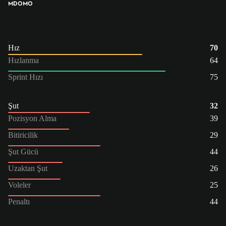
MDO
MO
Hız
70
Hızlanma
64
Sprint Hızı
75
Şut
32
Pozisyon Alma
39
Bitiricilik
29
Şut Gücü
44
Uzaktan Şut
26
Voleler
25
Penaltı
44