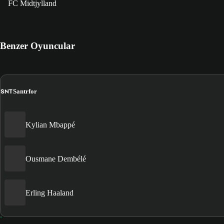
FC Midtjylland
Benzer Oyuncular
SNT
Santrfor
Kylian Mbappé
Ousmane Dembélé
Erling Haaland