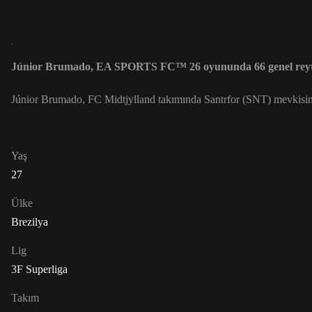
Júnior Brumado, EA SPORTS FC™ 26 oyununda 66 genel reyt
Júnior Brumado, FC Midtjylland takımında Santrfor (SNT) mevkisin
Yaş
27
Ülke
Brezilya
Lig
3F Superliga
Takım