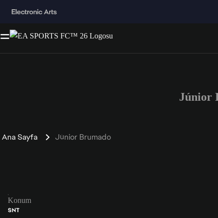
Júnior
Ana Sayfa
Júnior Brumado
Konum
SNT