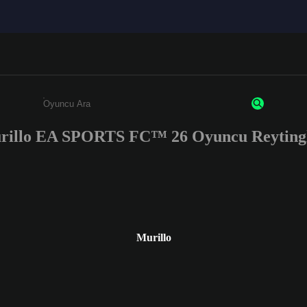
rillo EA SPORTS FC™ 26 Oyuncu Reytingl
Enter a minimum of 3 characters or numbers
Murillo