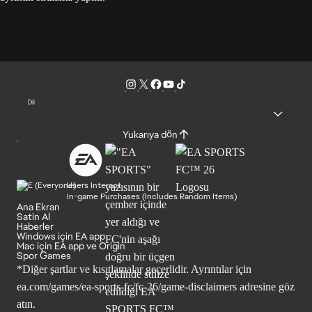
Dil
Yukarıya dön
Users Interact
In-game Purchases (Includes Random Items)
Ana Ekran
Satin Al
Haberler
Windows için EA app
Mac için EA app ve Origin
Spor Games
*Diğer şartlar ve kısıtlamalar geçerlidir. Ayrıntılar için
ea.com/games/ea-sports-fc/fc-26/game-disclaimers
adresine göz
atın.