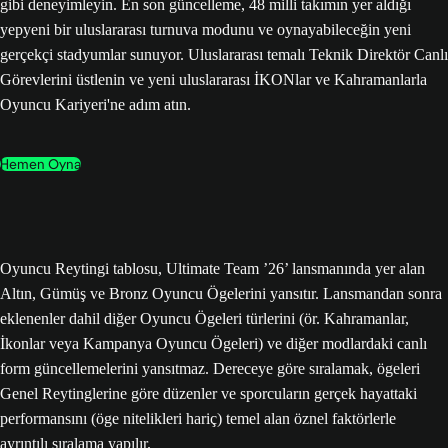
gibi deneyimleyin. En son güncelleme, 48 milli takımın yer aldığı
yepyeni bir uluslararası turnuva modunu ve oynayabileceğin yeni
gerçekçi stadyumlar sunuyor. Uluslararası temalı Teknik Direktör Canlı
Görevlerini üstlenin ve yeni uluslararası İKONlar ve Kahramanlarla
Oyuncu Kariyeri'ne adım atın.
Hemen Oyna
Oyuncu Reytingi tablosu, Ultimate Team ’26’ lansmanında yer alan
Altın, Gümüş ve Bronz Oyuncu Ögelerini yansıtır. Lansmandan sonra
eklenenler dahil diğer Oyuncu Ögeleri türlerini (ör. Kahramanlar,
İkonlar veya Kampanya Oyuncu Ögeleri) ve diğer modlardaki canlı
form güncellemelerini yansıtmaz. Dereceye göre sıralamak, ögeleri
Genel Reytinglerine göre düzenler ve sporcuların gerçek hayattaki
performansını (öge nitelikleri hariç) temel alan öznel faktörlerle
ayrıntılı sıralama yapılır.