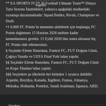
** EA SPORTS FC™ 26 Football Ultimate Team™ Dünya
Turu Sezonu İstatistikleri, yalnızca aşağıdaki modlardaki
oynanışa dayanmaktadır: Squad Battles, Rivals, Champions ve
Draft.
†† 6.000 FC Points’in tamamını alabilmek için başlangıç FC
Points dağıtımını 15 Haziran 2026 tarihine kadar
tamamlamanız gerekir. 15 Eylül 2026’dan sonra alırsanız hiç
FC Points elde edemezsiniz.
§ Seçimler Eleme Hanedanı, Fantezi FC, FUT Doğum Günü,
Çağrıyı Yanıtla ve UEFA Final Yolu’ndan yapılır.
§§ Seçimler Eleme Hanedanı, Fantezi FC, FUT Doğum Günü
ve Kupa Titanları’ndan yapılır.
§§§ Seçimlere şu ülkelerin her birinden 1 oyuncu dahildir:
Arjantin, Brezilya, Kanada, İngiltere, Fransa, Almanya,
Meksika, Hollanda, Portekiz, Suudi Arabistan, İspanya, ABD.
Yardım