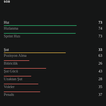
SĞB
Hız
73
Hızlanma
74
Sprint Hızı
73
Şut
33
Pozisyon Alma
63
Bitiricilik
26
Şut Gücü
43
Uzaktan Şut
28
Voleler
35
Penaltı
37