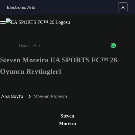
Steven Moreira EA SPORTS FC™ 26
Enter a minimum of 3 characters or numbers
Oyuncu Reytingleri
Ana Sayfa
Steven Moreira
Steven
Moreira