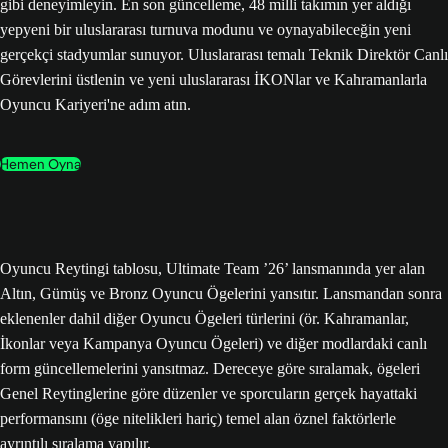
gibi deneyimleyin. En son güncelleme, 48 milli takımın yer aldığı
yepyeni bir uluslararası turnuva modunu ve oynayabileceğin yeni
gerçekçi stadyumlar sunuyor. Uluslararası temalı Teknik Direktör Canlı
Görevlerini üstlenin ve yeni uluslararası İKONlar ve Kahramanlarla
Oyuncu Kariyeri'ne adım atın.
Hemen Oyna
Oyuncu Reytingi tablosu, Ultimate Team ’26’ lansmanında yer alan
Altın, Gümüş ve Bronz Oyuncu Ögelerini yansıtır. Lansmandan sonra
eklenenler dahil diğer Oyuncu Ögeleri türlerini (ör. Kahramanlar,
İkonlar veya Kampanya Oyuncu Ögeleri) ve diğer modlardaki canlı
form güncellemelerini yansıtmaz. Dereceye göre sıralamak, ögeleri
Genel Reytinglerine göre düzenler ve sporcuların gerçek hayattaki
performansını (öge nitelikleri hariç) temel alan öznel faktörlerle
ayrıntılı sıralama yapılır.