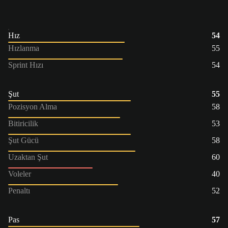
Hız
54
Hızlanma
55
Sprint Hızı
54
Şut
55
Pozisyon Alma
58
Bitiricilik
53
Şut Gücü
58
Uzaktan Şut
60
Voleler
40
Penaltı
52
Pas
57