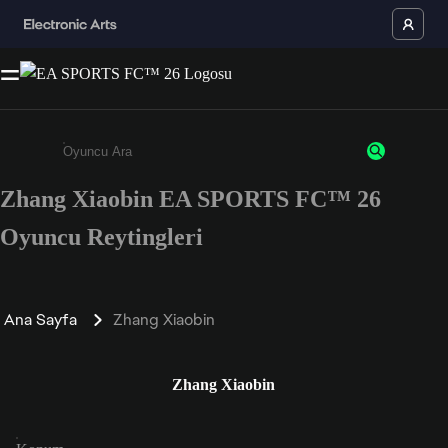
Zhang Xiaobin EA SPORTS FC™ 26
Enter a minimum of 3 characters or numbers
Oyuncu Reytingleri
Ana Sayfa
Zhang Xiaobin
Zhang Xiaobin