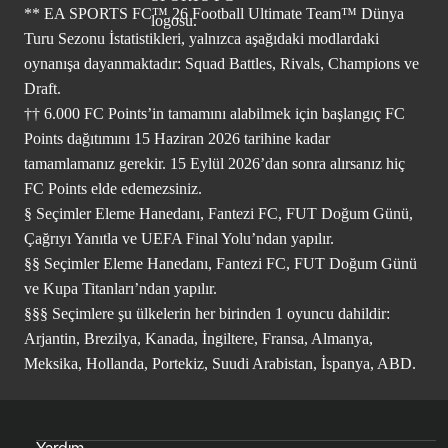
** EA SPORTS FC™ 26 Football Ultimate Team™ Dünya
Turu Sezonu İstatistikleri, yalnızca aşağıdaki modlardaki
oynanışa dayanmaktadır: Squad Battles, Rivals, Champions ve
Draft.
†† 6.000 FC Points’in tamamını alabilmek için başlangıç FC
Points dağıtımını 15 Haziran 2026 tarihine kadar
tamamlamanız gerekir. 15 Eylül 2026’dan sonra alırsanız hiç
FC Points elde edemezsiniz.
§ Seçimler Eleme Hanedanı, Fantezi FC, FUT Doğum Günü,
Çağrıyı Yanıtla ve UEFA Final Yolu’ndan yapılır.
§§ Seçimler Eleme Hanedanı, Fantezi FC, FUT Doğum Günü
ve Kupa Titanları’ndan yapılır.
§§§ Seçimlere şu ülkelerin her birinden 1 oyuncu dahildir:
Arjantin, Brezilya, Kanada, İngiltere, Fransa, Almanya,
Meksika, Hollanda, Portekiz, Suudi Arabistan, İspanya, ABD.
Yardım