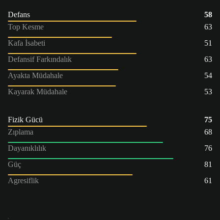
Defans
58
Top Kesme
63
Kafa İsabeti
51
Defansif Farkındalık
63
Ayakta Müdahale
54
Kayarak Müdahale
53
Fizik Gücü
75
Zıplama
68
Dayanıklılık
76
Güç
81
Agresiflik
61