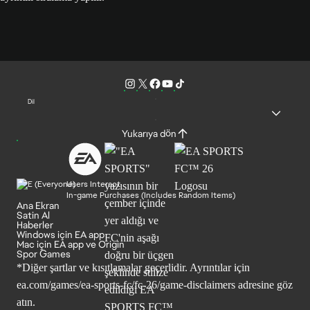
Dil
Yukarıya dön
Users Interact
In-game Purchases (Includes Random Items)
Ana Ekran
Satin Al
Haberler
Windows için EA app
Mac için EA app ve Origin
Spor Games
*Diğer şartlar ve kısıtlamalar geçerlidir. Ayrıntılar için
ea.com/games/ea-sports-fc/fc-26/game-disclaimers
adresine göz
atın.