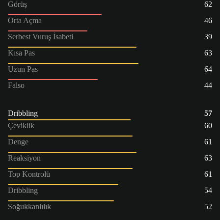
Görüş
62
Orta Açma
46
Serbest Vuruş İsabeti
39
Kısa Pas
63
Uzun Pas
64
Falso
44
Dribbling
57
Çeviklik
60
Denge
61
Reaksiyon
63
Top Kontrolü
61
Dribbling
54
Soğukkanlılık
52