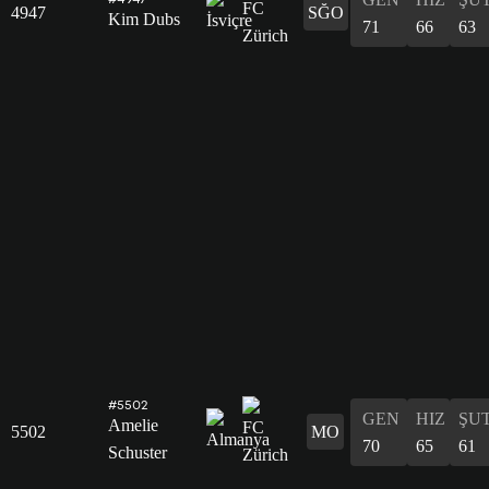
4947
SĞO
Kim Dubs
71
66
63
#5502
GEN
HIZ
ŞU
Amelie
5502
MO
70
65
61
Schuster