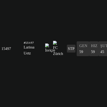
#15497
GEN
HIZ
ŞU
Larissa
15497
STP
59
59
45
Uetz