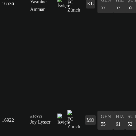
Yasmine
16536
KL
57
57
55
Ammar
GEN
HIZ
ŞU
#16922
16922
MO
Joy Lysser
55
61
52