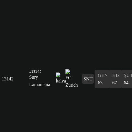
#13142
GEN
HIZ
ŞU
Sury
13142
SNT
63
67
64
Lamontana