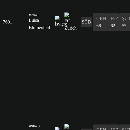
#7601
GEN
HIZ
ŞU
Luisa
7601
SĞB
68
62
55
Blumenthal
#9840
GEN
HIZ
ŞU