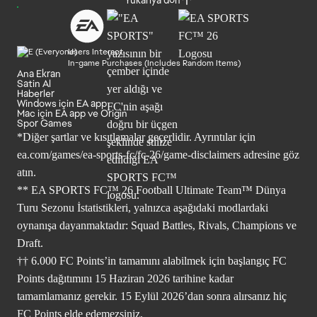
Users Interact
In-game Purchases (Includes Random Items)
Ana Ekran
Satin Al
Haberler
Windows için EA app
Mac için EA app ve Origin
Spor Games
*Diğer şartlar ve kısıtlamalar geçerlidir. Ayrıntılar için
ea.com/games/ea-sports-fc/fc-26/game-disclaimers
adresine göz
atın.
** EA SPORTS FC™ 26 Football Ultimate Team™ Dünya
Turu Sezonu İstatistikleri, yalnızca aşağıdaki modlardaki
oynanışa dayanmaktadır: Squad Battles, Rivals, Champions ve
Draft.
†† 6.000 FC Points’in tamamını alabilmek için başlangıç FC
Points dağıtımını 15 Haziran 2026 tarihine kadar
tamamlamanız gerekir. 15 Eylül 2026’dan sonra alırsanız hiç
FC Points elde edemezsiniz.