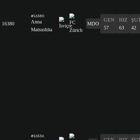
#16380
GEN
HIZ
ŞU
Anna
16380
MDO
57
63
42
Matsushita
#16536
GEN
HIZ
ŞU