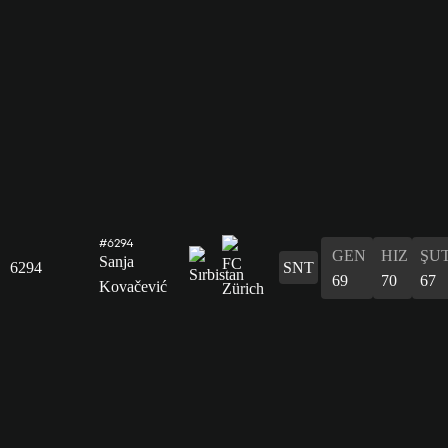
#6294
GEN
HIZ
ŞU
Sanja
6294
SNT
69
70
67
Kovačević