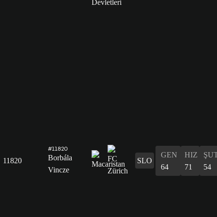
#11820
GEN
HIZ
ŞU
Borbála
11820
SLO
64
71
54
Vincze