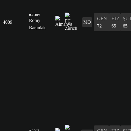
#4089
GEN
HIZ
ŞU
Romy
4089
MO
72
65
65
Baraniak
GEN
HIZ
ŞU
#4947