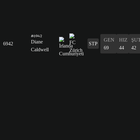
#6942
GEN
HIZ
ŞU
Diane
6942
STP
69
44
42
Caldwell