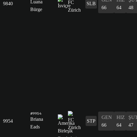
Luana
9840
SLB
66
64
48
Bürge
#9954
GEN
HIZ
ŞU
Briana
9954
STP
66
64
47
Eads