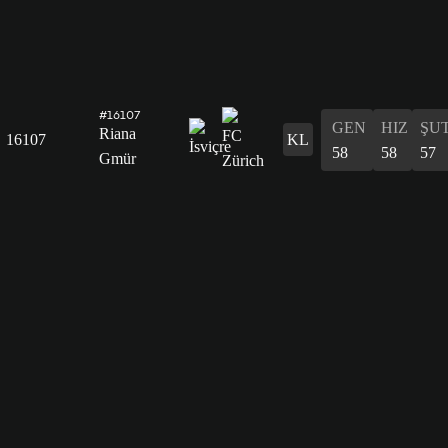
#16107
GEN
HIZ
ŞU
Riana
16107
KL
58
58
57
Gmür