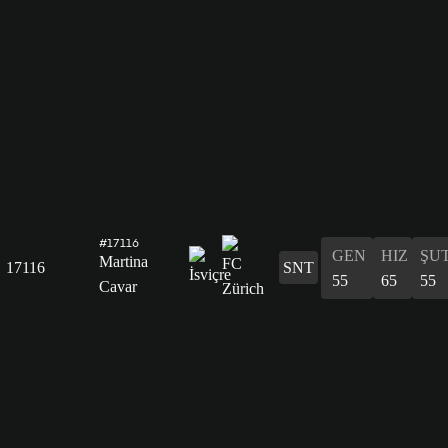
#17116
GEN
HIZ
ŞU
Martina
17116
SNT
55
65
55
Cavar