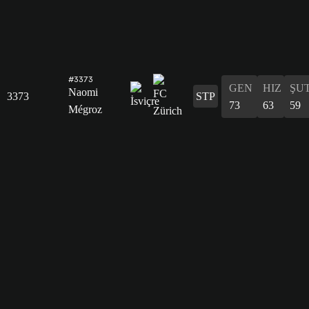
#3373
GEN
HIZ
ŞU
Naomi
3373
STP
73
63
59
Mégroz