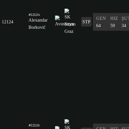
#12124
GEN
HIZ
ŞU
Alexandar
12124
STP
64
59
34
Borković
#12126
GEN
HIZ
ŞU