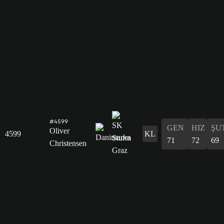
#4599
GEN
HIZ
ŞU
Oliver
4599
KL
71
72
69
Christensen