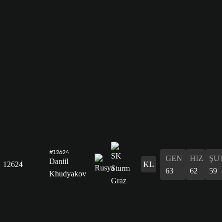
#12624
GEN
HIZ
ŞU
Daniil
12624
KL
63
62
59
Khudyakov