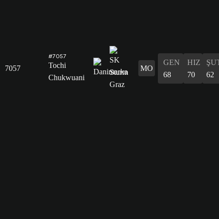
#7057
GEN
HIZ
ŞU
Tochi
7057
MO
68
70
62
Chukwuani