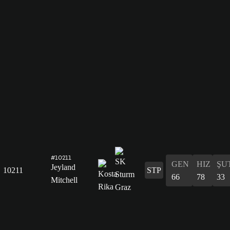
#10211
GEN
HIZ
ŞU
Jeyland
10211
STP
66
78
33
Mitchell