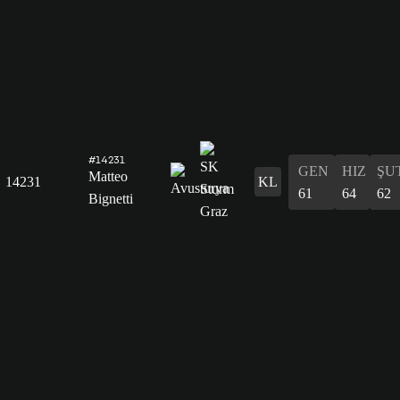
#14231
GEN
HIZ
ŞU
Matteo
14231
KL
61
64
62
Bignetti