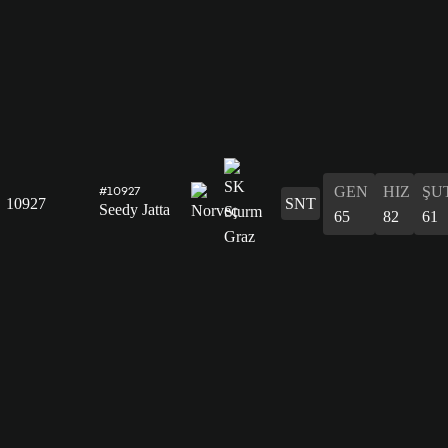
GEN
HIZ
ŞU
#10927
10927
SNT
Seedy Jatta
65
82
61