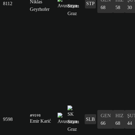
Niklas
8112
STP
68
58
30
Geyrhofer
GEN
HIZ
ŞU
#9598
9598
SLB
Emir Karić
66
68
44