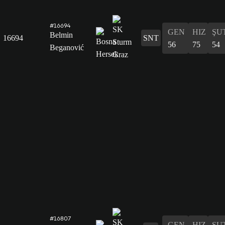
#16694
GEN
HIZ
ŞU
Belmin
16694
SNT
56
75
54
Beganović
#16807
GEN
HIZ
ŞU