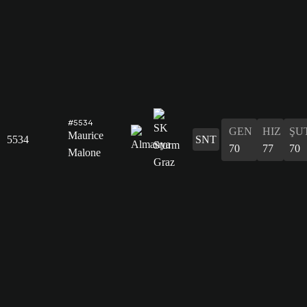
#5534
GEN
HIZ
ŞU
Maurice
5534
SNT
70
77
70
Malone