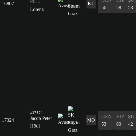
Elias
16807
KL
56
58
53
Lorenz
#17324
GEN
HIZ
ŞU
Jacob Peter
17324
MO
53
60
42
Hödl