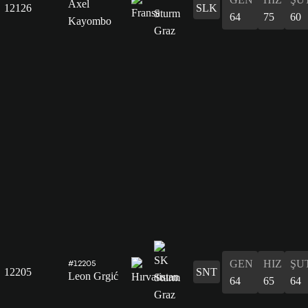
Axel
12126
SLK
64
75
60
Kayombo
GEN
HIZ
ŞU
#12205
12205
SNT
Leon Grgić
64
65
64