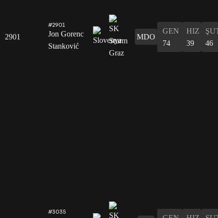
#2901
GEN
HIZ
ŞU
Jon Gorenc
2901
MDO
74
39
46
Stanković
#3035
GEN
HIZ
ŞU