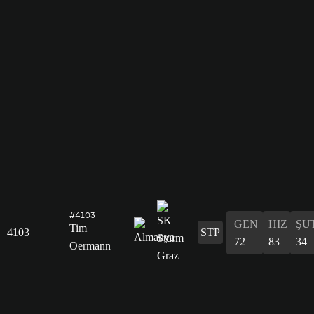
#4103
GEN
HIZ
ŞU
Tim
4103
STP
72
83
34
Oermann