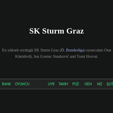
SK Sturm Graz
En yüksek reytingli SK Sturm Graz (
Ö. Bundesliga
) oyuncuları Otar
Kiteishvili, Jon Gorenc Stanković and Tomi Horvat.
RANK
OYUNCU
UYR
TAKIM
POZ
GEN
HIZ
ŞU