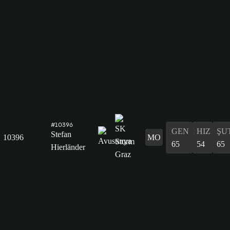
#10396
GEN
HIZ
ŞU
Stefan
10396
MO
65
54
65
Hierländer