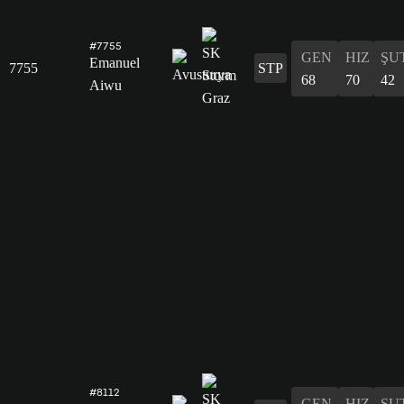
#7755
GEN
HIZ
ŞU
Emanuel
7755
STP
68
70
42
Aiwu
#8112
GEN
HIZ
ŞU