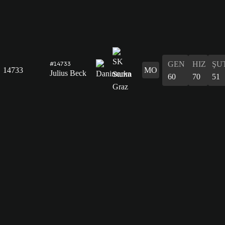
GEN
HIZ
ŞU
#14733
14733
MO
Julius Beck
60
70
51