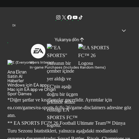
Dil
Yukarıya dön
Users Interact
In-game Purchases (Includes Random Items)
Ana Ekran
Satin Al
Haberler
Windows için EA app
Mac için EA app ve Origin
Spor Games
*Diğer şartlar ve kısıtlamalar geçerlidir. Ayrıntılar için
ea.com/games/ea-sports-fc/fc-26/game-disclaimers
adresine göz
atın.
** EA SPORTS FC™ 26 Football Ultimate Team™ Dünya
Turu Sezonu İstatistikleri, yalnızca aşağıdaki modlardaki
oynanışa dayanmaktadır: Squad Battles, Rivals, Champions ve