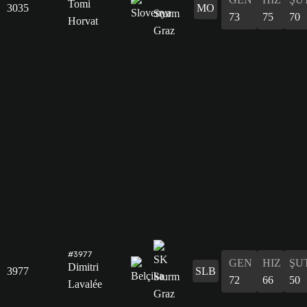
Tomi
3035
MO
73
75
70
Horvat
#3977
GEN
HIZ
ŞU
Dimitri
3977
SLB
72
66
50
Lavalée