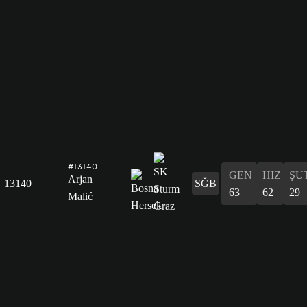
#13140
GEN
HIZ
ŞU
Arjan
13140
SĞB
63
62
29
Malić