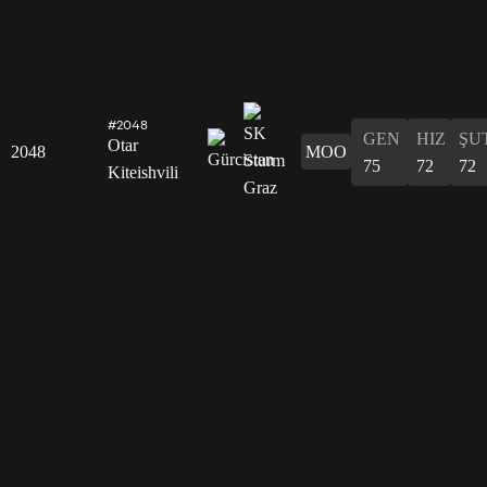
#2048
GEN
HIZ
ŞU
Otar
2048
MOO
75
72
72
Kiteishvili