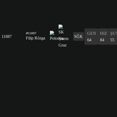
GEN
HIZ
ŞU
#11887
11887
SĞK
Filip Rózga
64
84
55