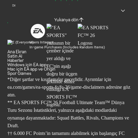
Dil
Yukarıya dön
Users Interact
In-game Purchases (Includes Random Items)
Ana Ekran
Satin Al
Haberler
Windows için EA app
Mac için EA app ve Origin
Spor Games
*Diğer şartlar ve kısıtlamalar geçerlidir. Ayrıntılar için
ea.com/games/ea-sports-fc/fc-26/game-disclaimers
adresine göz
atın.
** EA SPORTS FC™ 26 Football Ultimate Team™ Dünya
Turu Sezonu İstatistikleri, yalnızca aşağıdaki modlardaki
oynanışa dayanmaktadır: Squad Battles, Rivals, Champions ve
Draft.
†† 6.000 FC Points’in tamamını alabilmek için başlangıç FC