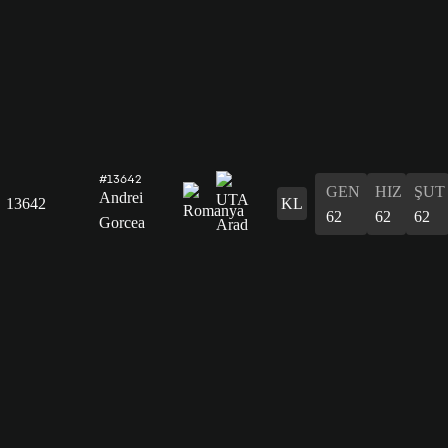
#13642
GEN
HIZ
ŞUT
Andrei
13642
KL
62
62
62
Gorcea