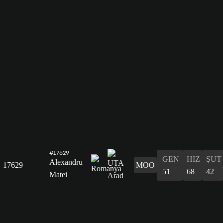
#17629
GEN
HIZ
ŞUT
Alexandru
17629
MOO
51
68
42
Matei