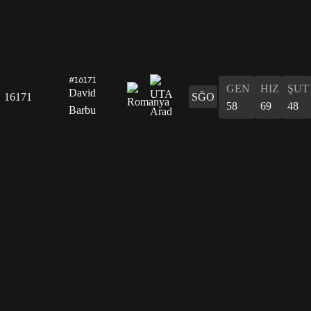
#16171
GEN
HIZ
ŞUT
David
16171
SĞO
58
69
48
Barbu