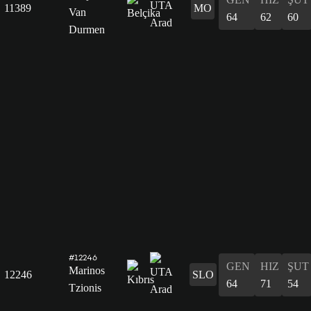
11389
MO
Van
64
62
60
Durmen
#12246
GEN
HIZ
ŞUT
Marinos
12246
SLO
64
71
54
Tzionis