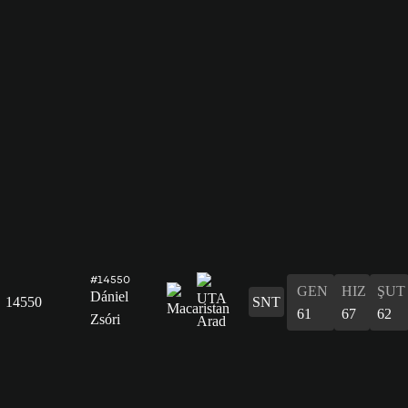
#14550
GEN
HIZ
ŞUT
Dániel
14550
SNT
61
67
62
Zsóri