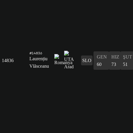
#14836
GEN
HIZ
ŞUT
Laurențiu
14836
SLO
60
73
51
Vlăsceanu