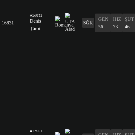
#16831
GEN
HIZ
ŞUT
Denis
16831
SĞK
56
73
46
Țăroi
#17551
GEN
HIZ
ŞUT