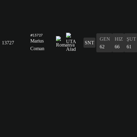
#13727
GEN
HIZ
ŞUT
Marius
13727
SNT
62
66
61
Coman