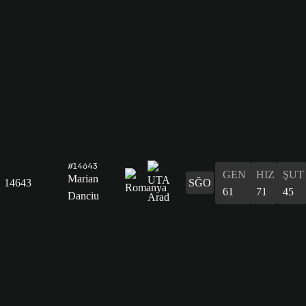
#14643
GEN
HIZ
ŞUT
Marian
14643
SĞO
61
71
45
Danciu