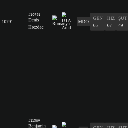
#10791
GEN
HIZ
ŞUT
Denis
10791
MDO
65
67
49
Hrezdac
#11389
Benjamin
GEN
HIZ
ŞUT