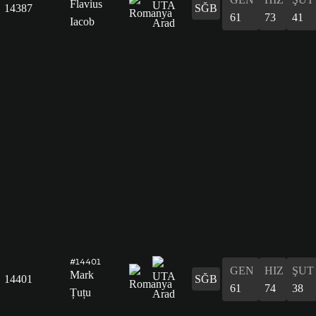
Flavius
14387
SĞB
61
73
41
Iacob
#14401
GEN
HIZ
ŞUT
Mark
14401
SĞB
61
74
38
Țuțu