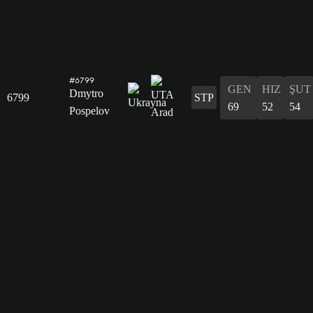
#6799
GEN
HIZ
ŞUT
Dmytro
6799
STP
69
52
54
Pospelov