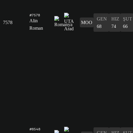
#7578
GEN
HIZ
ŞUT
Alin
7578
MOO
68
74
66
Roman
#8548
GEN
HIZ
ŞUT