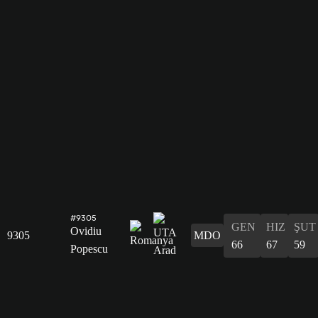
#9305
GEN
HIZ
ŞUT
Ovidiu
9305
MDO
66
67
59
Popescu