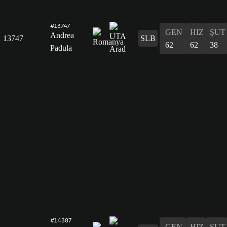
#13747
GEN
HIZ
ŞUT
Andrea
13747
SLB
62
62
38
Padula
#14387
GEN
HIZ
ŞUT