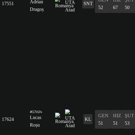
Adrian
17551
SNT
52
67
50
Dragoș
#17624
GEN
HIZ
ŞUT
Lucas
17624
KL
51
51
53
Roșu