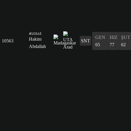
#10563
GEN
HIZ
ŞUT
Hakim
10563
SNT
65
77
62
Abdallah