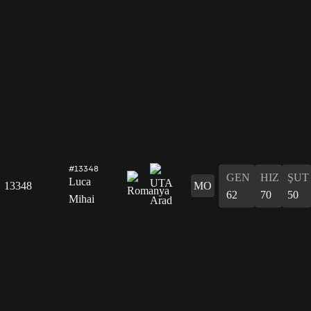
#13348
GEN
HIZ
ŞUT
Luca
13348
MO
62
70
50
Mihai