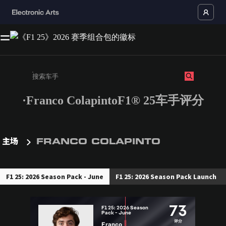
·Franco ColapintoF1® 25车手评分
请输入至少 3 个字符或数字。
主场
FRANCO COLAPINTO
F1 25: 2026 Season Pack - June
F1 25: 2026 Season Pack Launch
73
F1 25: 2026 Season
Pack - June
评分
Franco