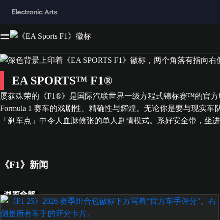
EA SPORTS™ F1®
屡获殊荣的《F1®》是国际汽联世界一级方程式锦标赛™的官方
Formula 1 赛车的戏剧性、精确性与辉煌。无论你是要
「刹车点」中令人血脉偾张的单人剧情模式。系好安全带，坐进 EA
《F1》新闻
浏览全部