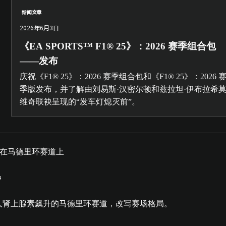
新闻文章
2026年6月3日
《EA SPORTS™ F1® 25》：2026 赛季组合包
——发布
庆祝《F1® 25》：2026 赛季组合包和《F1® 25》：2026 
季版发布，并了解由刘易斯·汉密尔顿和兹拉坦·伊布拉希
维奇联袂呈现的“发车灯熄灭前”。
*
令人肾上腺素飙升的马德里环赛道，改写赛场格局。