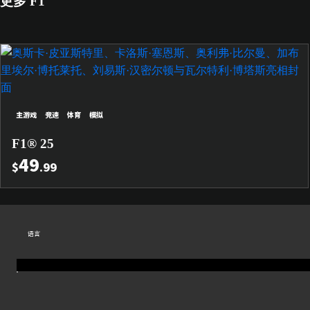
更多 F1
主游戏
竞速
体育
模拟
F1® 25
49
$
.99
语言