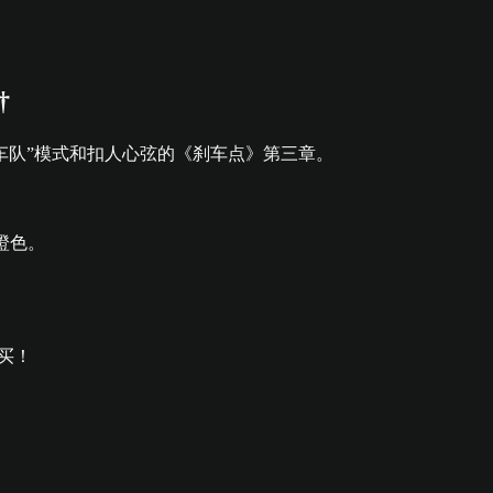
†
的车队”模式和扣人心弦的《刹车点》第三章。
买！