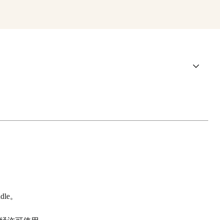
dle
。