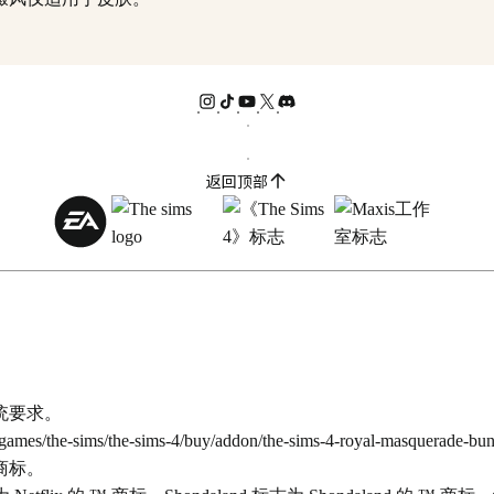
返回顶部
系统要求。
games/the-sims/the-sims-4/buy/addon/the-sims-4-royal-masquerade-bun
. 的商标。