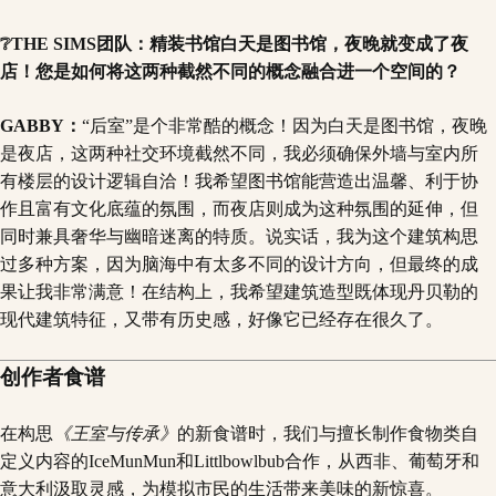
❔THE SIMS团队：精装书馆白天是图书馆，夜晚就变成了夜
店！您是如何将这两种截然不同的概念融合进一个空间的？
GABBY：
“后室”是个非常酷的概念！因为白天是图书馆，夜晚
是夜店，这两种社交环境截然不同，我必须确保外墙与室内所
有楼层的设计逻辑自洽！我希望图书馆能营造出温馨、利于协
作且富有文化底蕴的氛围，而夜店则成为这种氛围的延伸，但
同时兼具奢华与幽暗迷离的特质。说实话，我为这个建筑构思
过多种方案，因为脑海中有太多不同的设计方向，但最终的成
果让我非常满意！在结构上，我希望建筑造型既体现丹贝勒的
现代建筑特征，又带有历史感，好像它已经存在很久了。
创作者食谱
在构思
《王室与传承》
的新食谱时，我们与擅长制作食物类自
定义内容的IceMunMun和Littlbowlbub合作，从西非、葡萄牙和
意大利汲取灵感，为模拟市民的生活带来美味的新惊喜。