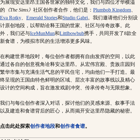
为展现安达里昂王国各世家的独特文化，我们与四位才华横溢
的
《The Sims》
社区创作者合作，他们是：
Plumbob Kingdom
、
Eva Rotky
、
Emerald Stories
和
Studio Gabri
。我们邀请他们分别设
计原创地段，以帮助诠释王国的世家、社区与传奇故事。此
外，我们还与
IceMunMun
和
Littlbowbub
携手，共同开发了8款全
新食谱，为模拟市民的生活增添更多风味。
在构建世界地段时，每位创作者都拥有自由发挥的空间，以此
通过各自的创意视角诠释安达里昂。从宏伟宫殿、贵族庄园到
繁华市集与充满生活气息的平民住宅，均由他们一手打造。最
终呈现的王国由特色鲜明的区域、层次丰富的故事线以及精心
设计的空间构成，旨在激发戏剧冲突、传承传奇与无限想象。
我们与每位创作者深入对话，探讨他们的灵感来源、叙事手法
以及建造和食谱背后的匠心，从而揭开安达里昂隐藏的秘密。
点击此处探索
创作者地段
和
创作者食谱
。