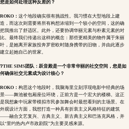
您是如何处理这种反差的？
ROKO：
这个地段确实很有挑战性。我习惯在大型地段上建
造，而这次则需要将所有构想浓缩到一个较小的空间，这的确
把我推出了舒适区。此外，还要协调华丽元素与朴素元素的对
比。最终我们传递出这样的概念：那些更精美的物件属于朱丽
叶，是她离开家族投奔罗密欧时随身携带的旧物，并由此逐步
建立起她自己的世家。
❔THE SIMS团队：跃音殿是一个非常华丽的社交空间，您是如
何确保社交元素成为设计核心？
ROKO：
构思这个地段时，我脑海里立刻浮现电影中经典的场
景——舞池被包厢座位环绕，正前方是一个宏大的楼梯。这正
是我想象中玩家带模拟市民参加舞会时最想看到的主场景。在
外观设计方面，我想打造一种具有折衷主义风格特征的建筑
——融合文艺复兴、古典主义、新古典主义和巴洛克风格，并
以“里约热内卢市政剧院”为主要灵感来源。