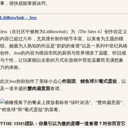
事，很快就能掌握诀窍。
Littlbowbub – Jess
Jess（在社区中被称为Littlbowbub）为
《The Sims 4》
创作自定义
内容已超过六年，尤其擅长制作细节丰富、以美食为主题的模
组。她最为人熟知的作品是“奶奶的食谱”以及一系列中世纪风格
创作。Jess的内容为模拟市民的厨房与世界增添了温暖、怀旧感
与个性，让玩家能以全新的方式在游戏中营造温馨而充满想象
力的体验。
此次Jess协助创作了美味小点心
炸面团
、
鳕鱼球
和
葡式蛋挞
，以
及一道丰盛的
蟹肉扁意面
食谱。
❔THE SIMS团队：你最引以为傲的是哪一道食谱？对你而言它