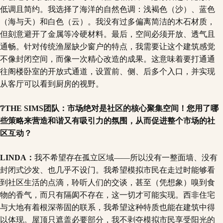
低调且简约。我选择了海洋的自然色调：浅褐色（沙）、蓝色
（海与天）和白色（云）。我没有过多偏离简洁的木石材质，
但刻意避开了金属等冷硬材料。最后，空间必须开放、透气且
通畅。针对传统渔屋缺少窗户的特点，我需要让这个建筑感觉
不像封闭空间，而像一次精心改造的成果。这意味着要打通通
往阁楼卧室的开放式通道，设置前、侧、后多个入口，并实现
从客厅可以看到厨房的视野。
❔THE SIMS团队：市场绝对是社区的核心聚集空间！您用了哪
些策略来营造和谐又有吸引力的氛围，从而促进整个市场的社
区互动？
LINDA：
我不希望存在孤立区域——所以没有一整面墙、没有
封闭式沙发、也几乎不设门。我希望模拟市民在走过时能够看
到社区生活的点滴，聆听人们的交谈，甚至（凭想象）嗅到食
物的香气，而只有隔阂不存在，这一切才可能实现。西非住宅
与大地有着根深蒂固的联系，我希望这种特质也能在建筑中得
以体现。屋顶只遮盖必要部分，我不剥夺模拟市民享受阳光的