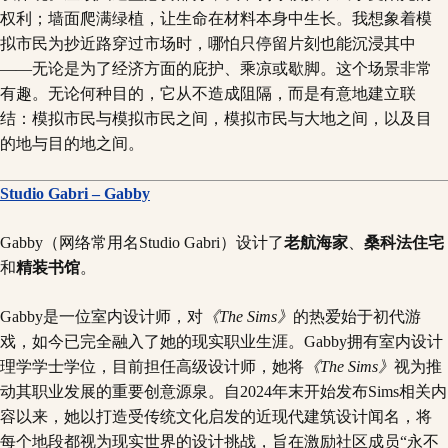
权利；墙面爬满绿植，让生命在材料本身中生长。我想象着模
拟市民为抄近路穿过市场时，哪怕只停留片刻也能沉浸其中
——无论是为了经济方面的庇护、乘凉或歇脚。这个场景非常
有趣。无论何种目的，它从不造成阻隔，而是有意地建立联
结：模拟市民与模拟市民之间，模拟市民与大地之间，以及目
的地与目的地之间。
Studio Gabri – Gabby
Gabby（网络常用名Studio Gabri）设计了
老航海家
、
桑科法住宅
和
精装书馆
。
Gabby是一位室内设计师，对
《The Sims》
的热爱始于初代游
戏，如今已完全融入了她的现实职业生涯。Gabby拥有室内设计
理学学士学位，目前担任高级设计师，她将
《The Sims》
视为推
动其职业发展的重要创意源泉。自2024年末开始发布Sims相关内
容以来，她以打造受传统文化启发的近现代建筑设计闻名，将
每个地段都视为现实世界的设计挑战，旨在激励社区成员“永不