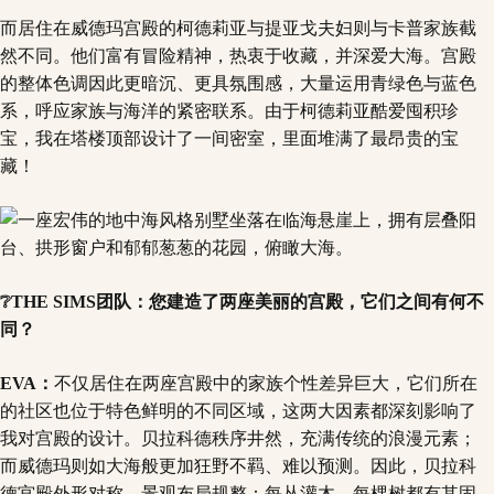
而居住在威德玛宫殿的柯德莉亚与提亚戈夫妇则与卡普家族截
然不同。他们富有冒险精神，热衷于收藏，并深爱大海。宫殿
的整体色调因此更暗沉、更具氛围感，大量运用青绿色与蓝色
系，呼应家族与海洋的紧密联系。由于柯德莉亚酷爱囤积珍
宝，我在塔楼顶部设计了一间密室，里面堆满了最昂贵的宝
藏！
❔THE SIMS团队：您建造了两座美丽的宫殿，它们之间有何不
同？
EVA：
不仅居住在两座宫殿中的家族个性差异巨大，它们所在
的社区也位于特色鲜明的不同区域，这两大因素都深刻影响了
我对宫殿的设计。贝拉科德秩序井然，充满传统的浪漫元素；
而威德玛则如大海般更加狂野不羁、难以预测。因此，贝拉科
德宫殿外形对称，景观布局规整：每丛灌木、每棵树都有其固