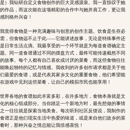
是）我钻研自定义食物创作的巨大灵感源泉。我一直惊叹于她
的作品，而这次能在这项精彩的合作中与她并肩工作，更让我
感到格外兴奋！
我觉得食物是一种充满趣味与创意的创作主题。饮食是生存必
需，但食物远不止于此——它能讲述故事，无论是特殊事件还
是日常生活点滴。我最享受的一个环节就是为每道食谱确定主
题。同一道食谱通过不同的摆盘方式，最终可能传递截然不同
的故事。每个人都有自己喜欢或讨厌的菜肴，而这些食物往往
能唤起独特的记忆与情感。我收到的许多创作请求都是关于他
们最爱的食谱，或是代表其家乡文化的重要食物，他们希望能
在游戏中见到这些菜肴，让自己的模拟市民也能享用！
世界各地的食谱如此丰富多彩，在许多地方，食物本身就是文
化的核心组成部分。当你踏足一个新地方时，最先想做的事情
之一往往就是探索当地美食。每次听到社区反馈说，我制作的
食谱正是他们现实生活中热爱的味道，或是来自他们故乡的菜
肴时，那种兴奋之情总能让我倍感喜悦！