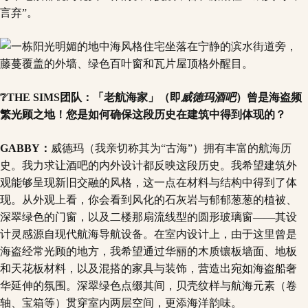
言弃”。
❔THE SIMS团队：「老航海家」（即
威德玛酒吧
）曾是海盗频
繁光顾之地！您是如何确保这段历史在建筑中得到体现的？
GABBY：
威德玛（我亲切称其为“古海”）拥有丰富的航海历
史。我力求让酒吧的内外设计都反映这段历史。我希望建筑外
观能够呈现新旧交融的风格，这一点在材料与结构中得到了体
现。从外观上看，你会看到风化的石灰岩与郁郁葱葱的植被、
深翠绿色的门窗，以及二楼那扇流线型的圆形玻璃窗——其设
计灵感源自现代航海导航设备。在室内设计上，由于这里曾是
海盗经常光顾的地方，我希望通过华丽的木质镶板墙面、地板
和天花板材料，以及混搭的家具与装饰，营造出宛如海盗船奢
华延伸的氛围。深翠绿色点缀其间，贝壳纹样与航海元素（卷
轴、宝箱等）贯穿室内两层空间，更添海洋韵味。