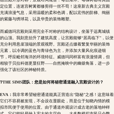
定位置，连迷宫树篱都修剪得一丝不苟！这座新古典主义宫殿
充满浪漫气息，采用温暖的柔和色调，配以宏伟的阶梯、绚丽
的紫藤与绣球花，以及华贵的装饰雕塑。
而威德玛宫殿则采用完全不对称的结构设计，坐落于远离城镇
的山顶。我刻意抬升了建筑高度，让宫殿能够“居高临下”，以便
充分利用悬崖顶端的景观视野。宫殿还点缀着繁复华丽的装饰
元素，以冷调的蓝色与青绿色为主，并添加大量风化痕迹细
节，呼应毗邻海洋的环境特征。威德玛同样富有浪漫情调，但
相较于贝拉科德更显狂野——自然掩映中的幽僻角落，进一步
强化了该社区的神秘特质。
❔THE SIMS团队：您是如何将秘密通道融入宫殿设计的？
EVA：
我非常希望秘密通道能真正营造出“隐秘”之感！这意味着
它们不容易被发现，不会设在显眼处，而是位于知晓内情的模
拟市民便于使用的位置。由于通道外观设计成古老的落地钟样
式，它们能轻易融入宏大的主厅中——大多数模拟市民只会瞥