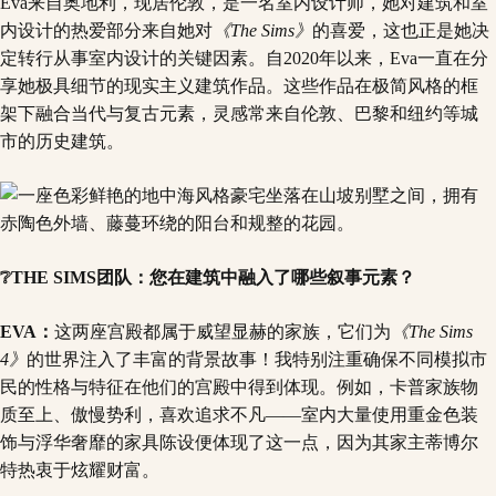
Eva来自奥地利，现居伦敦，是一名室内设计师，她对建筑和室
内设计的热爱部分来自她对
《The Sims》
的喜爱，这也正是她决
定转行从事室内设计的关键因素。自2020年以来，Eva一直在分
享她极具细节的现实主义建筑作品。这些作品在极简风格的框
架下融合当代与复古元素，灵感常来自伦敦、巴黎和纽约等城
市的历史建筑。
❔THE SIMS团队：您在建筑中融入了哪些叙事元素？
EVA：
这两座宫殿都属于威望显赫的家族，它们为
《The Sims
4》
的世界注入了丰富的背景故事！我特别注重确保不同模拟市
民的性格与特征在他们的宫殿中得到体现。例如，卡普家族物
质至上、傲慢势利，喜欢追求不凡——室内大量使用重金色装
饰与浮华奢靡的家具陈设便体现了这一点，因为其家主蒂博尔
特热衷于炫耀财富。