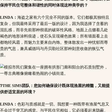
保持平民住宅整体和谐性的同时体现这种美学的？
LINDA：
海盗之家有六个完全不同的版本。它们都极其独特且
复杂，但我最终采用了最后一版的设计，因为我选择了含蓄的
混乱感，而非先前那种彻底的破坏性风格。地面上点缀着几处
褐色的地形涂料痕迹，使石头呈现褪色效果；所有墙面看上去
都饱经风霜，而魅力主要来自内饰。整体散发出一种忧郁而尊
贵的气息，兼具威德玛与丹贝勒社区那种刻意收敛的恢弘气
质。
❔THE SIMS团队：您如何确保设计既体现渔屋的精髓，又能提
供舒适宜居的环境？
LINDA：
色彩与质感就是一切。我想要一种既带有渔屋气息又
不会过于突兀的感觉。与平民住宅相似，它必须看起来隐蔽、