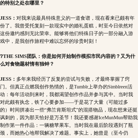
的特别之处在哪里？
JESS：
对我来说最具特殊意义的一道食谱，现在看来已颇有年
份了。我曾受托复刻一款现实中的婚礼蛋糕，时至今日依然对
这份邀约感到无比荣幸。能够将他们特殊日子的一部分融入游
戏中，是我创作旅程中难以忘怀的珍贵时刻！
❔THE SIMS团队：你是如何开始制作模拟市民内容的？又为什
么对食物题材情有独钟？
JESS：
多年来我经历了反复的尝试与失败，才最终掌握了窍
门。但真正点燃我创作热情的，是Tumblr上举办的Simblreen活
动：每年活动到来时，我都渴望创作作品并参与其中。当时我
对此颇有执念，铁了心要参加——于是花了大量（可能过多
的）时间拼凑出一些“弗兰肯斯坦式”的混搭物品，现在想来还挺
讽刺的，因为那天恰好是万圣节！我还要感谢IceMunMun帮助我
制作第一件作品：一辆糖苹果车。当时我在最后阶段遇到了瓶
颈，而她热心地帮我解决了难题。事实上，她曾是（至今仍