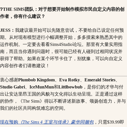
❔THE SIMS团队：对于想要开始制作模拟市民自定义内容的创
作者，你有什么建议？
JESS：
我建议最开始可以先随意尝试，不要给自己设定任何预
期。从对现有模型进行小幅调整开始，多多摸索来熟悉其中的
运作机制。一定要去看看Sims4Studio论坛。那里有大量实用指
南，而且当你遇到问题时，很可能已经有人碰到过相同状况并
获得了帮助。如果在某个环节卡住了，别犹豫，可以向自定义
内容创作者们请教建议！
衷心感谢
Plumbob Kingdom
、
Eva Rotky
、
Emerald Stories
、
Studio Gabri
、
IceMunMun
和
Littlbowbub
，是你们的才华与付
出让安达里昂王国的风貌与文化得以生动呈现。正是通过这样
的协作，《The Sims》得以不断讲述新故事、颂扬创造力，并与
我们的社区共同构筑难忘的空间。
现在预购
《The Sims 4 王室与传承》
豪华同捆包
，只需$39.99即