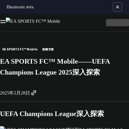
EA SPORTS FC™ Mobile
新聞文章
EA SPORTS FC™ Mobile——UEFA
Champions League 2025深入探索
2025年2月28日
UEFA Champions League深入探索