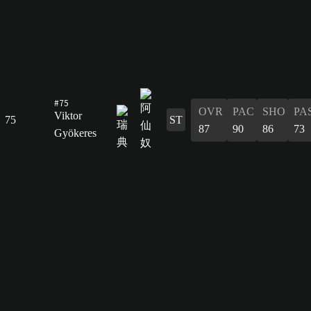
#75
OVR
PAC
SHO
PA
Viktor
75
ST
87
90
86
73
Gyökeres