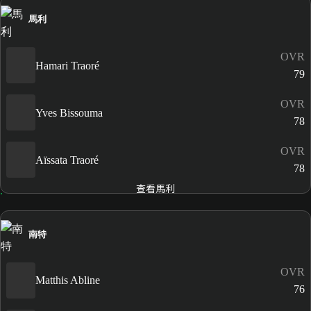
馬利
OVR
Hamari Traoré
79
OVR
Yves Bissouma
78
OVR
Aïssata Traoré
78
查看馬利
南特
OVR
Matthis Abline
76