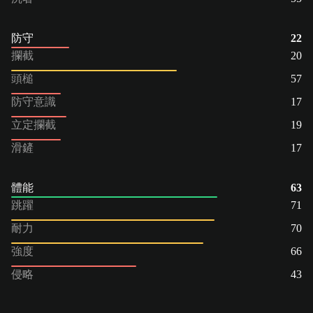
防守
22
攔截
20
頭槌
57
防守意識
17
立定攔截
19
滑鏟
17
體能
63
跳躍
71
耐力
70
強度
66
侵略
43