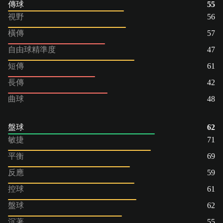
傳球
55
視野
56
橫傳
57
自由球精準度
47
短傳
61
長傳
42
曲球
48
盤球
62
敏捷
71
平衡
69
反應
59
控球
61
盤球
62
沉著
55