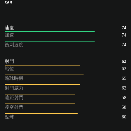
CAM
速度
74
加速
74
衝刺速度
74
射門
62
站位
62
進球時機
65
射門威力
62
遠距射門
58
凌空射門
58
點球
60