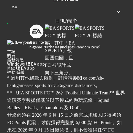
語言
回到頂端
Users Interact
In-game Purchases (Includes Random Items)
主場
購買
最新消息
Windows 版 EA app
Mac 版 EA app
運動 遊戲
* 適用其他條款與限制。詳情請參閱
ea.com/zh-
hant/games/ea-sports-fc/fc-26/game-disclaimers
。
** 《EA SPORTS FC™ 26》Football Ultimate Team™ 世界
巡演賽季數據僅基於以下模式的遊玩記錄：Squad
Battles、Rivals、Champions 及 Draft。
††您必須在 2026 年 6 月 15 日之前完成步驟以取得初始
FC Points 配發，才能獲得完整的 6,000 點 FC Points。如
果在 2026 年 9 月 15 日後兌換，則不會獲得任何 FC