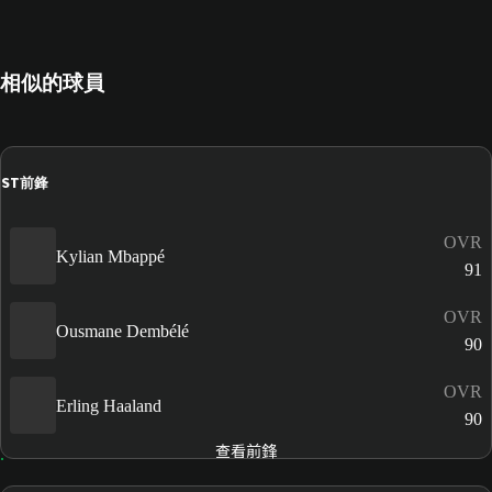
相似的球員
ST
前鋒
OVR
Kylian Mbappé
91
OVR
Ousmane Dembélé
90
OVR
Erling Haaland
90
查看前鋒