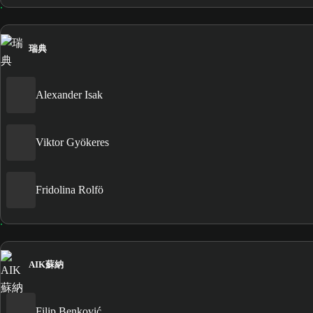
瑞典
Alexander Isak
Viktor Gyökeres
Fridolina Rolfö
AIK蘇納
Filip Benković