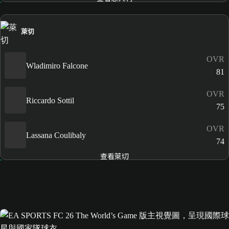
萊切
OVR
Wladimiro Falcone
81
OVR
Riccardo Sottil
75
OVR
Lassana Coulibaly
74
查看萊切