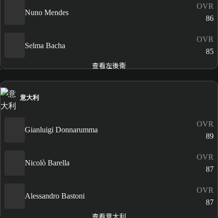
OVR
Nuno Mendes
86
OVR
Selma Bacha
85
查看左後衛
意大利
OVR
Gianluigi Donnarumma
89
OVR
Nicolò Barella
87
OVR
Alessandro Bastoni
87
查看意大利