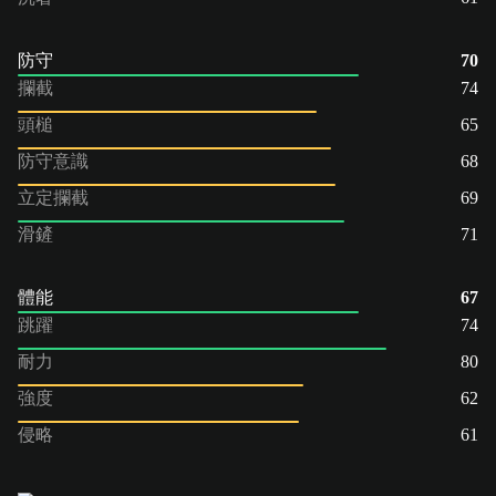
防守
70
攔截
74
頭槌
65
防守意識
68
立定攔截
69
滑鏟
71
體能
67
跳躍
74
耐力
80
強度
62
侵略
61