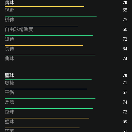
傳球
70
視野
65
橫傳
75
自由球精準度
60
短傳
72
長傳
64
曲球
74
盤球
70
敏捷
71
平衡
67
反應
74
控球
72
盤球
69
沉著
61