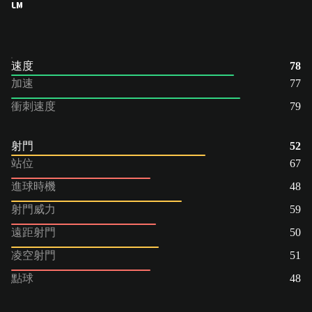
LM
速度
78
加速
77
衝刺速度
79
射門
52
站位
67
進球時機
48
射門威力
59
遠距射門
50
凌空射門
51
點球
48