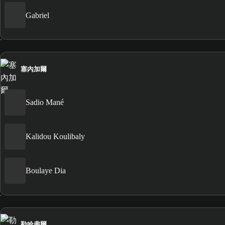
Gabriel
塞內加爾
Sadio Mané
Kalidou Koulibaly
Boulaye Dia
勒哈弗爾