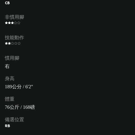
CB
非慣用腳
技能動作
慣用腳
右
身高
189公分 / 6'2"
體重
76公斤 / 168磅
備選位置
RB