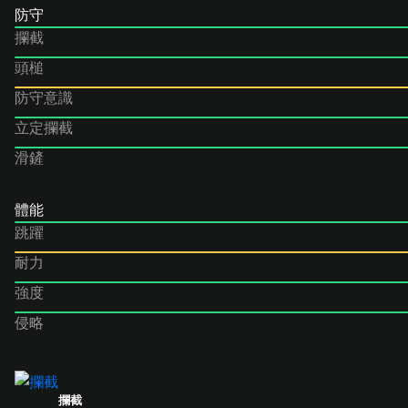
防守
攔截
頭槌
防守意識
立定攔截
滑鏟
體能
跳躍
耐力
強度
侵略
攔截