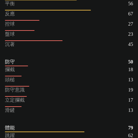
平衡
56
反應
67
控球
27
盤球
23
沉著
45
防守
50
攔截
18
頭槌
13
防守意識
19
立定攔截
17
滑鏟
13
體能
79
跳躍
62