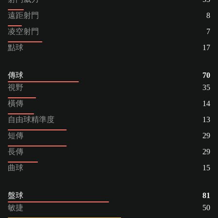
遠距射門
8
凌空射門
7
點球
17
傳球
70
視野
35
橫傳
14
自由球精準度
13
短傳
29
長傳
29
曲球
15
盤球
81
敏捷
50