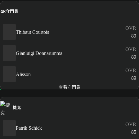
GK
守門員
OVR
Thibaut Courtois
89
OVR
Gianluigi Donnarumma
89
OVR
Alisson
89
查看守門員
捷克
OVR
Patrik Schick
85