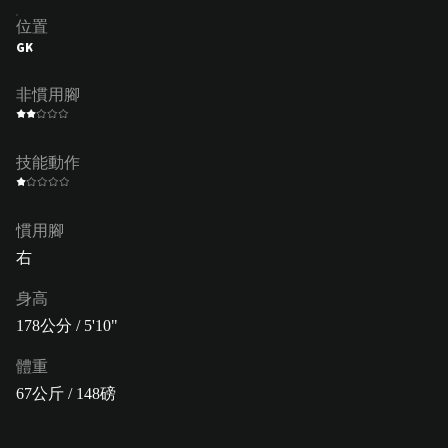
位置
GK
非慣用腳
技能動作
慣用腳
右
身高
178公分 / 5'10"
體重
67公斤 / 148磅