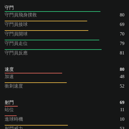
守門
守門員飛身撲救
80
守門員接球
69
守門員開球
70
守門員走位
79
守門員反應
81
速度
80
加速
48
衝刺速度
52
射門
69
站位
11
進球時機
10
射門威力
53