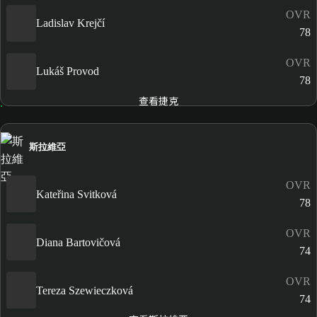
OVR
Ladislav Krejčí
78
OVR
Lukáš Provod
78
查看捷克
斯拉維亞
OVR
Kateřina Svitková
78
OVR
Diana Bartovičová
74
OVR
Tereza Szewieczková
74