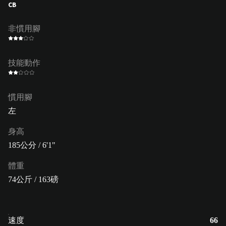
CB
非慣用腳
技能動作
慣用腳
左
身高
185公分 / 6'1"
體重
74公斤 / 163磅
速度
66