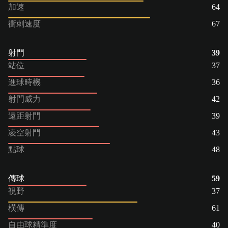
加速
64
衝刺速度
67
射門
39
站位
37
進球時機
36
射門威力
42
遠距射門
39
凌空射門
43
點球
48
傳球
59
視野
37
橫傳
61
自由球精準度
40