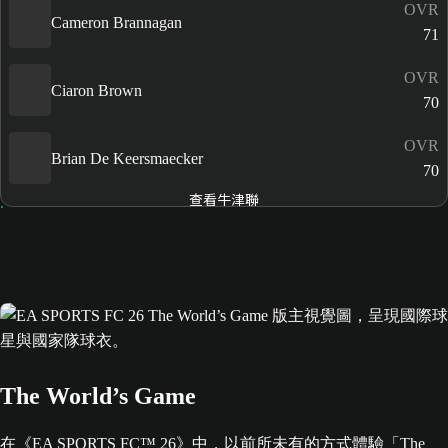
OVR
Cameron Brannagan
71
OVR
Ciaron Brown
70
OVR
Brian De Keersmaecker
70
查看牛津聯
The World’s Game
在《EA SPORTS FC™ 26》中，以前所未有的方式體驗「The