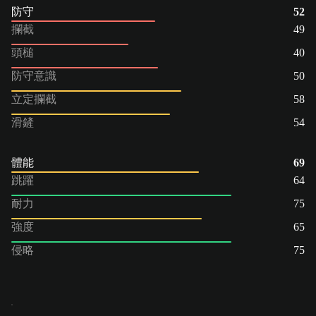
防守
52
攔截
49
頭槌
40
防守意識
50
立定攔截
58
滑鏟
54
體能
69
跳躍
64
耐力
75
強度
65
侵略
75