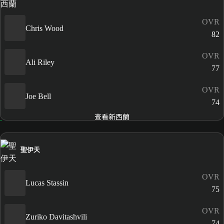
OVR
Chris Wood
82
OVR
Ali Riley
77
OVR
Joe Bell
74
查看新西蘭
聖伊天
OVR
Lucas Stassin
75
OVR
Zuriko Davitashvili
74