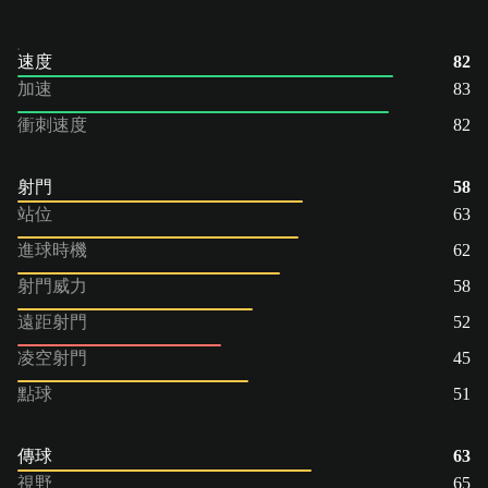
速度
82
加速
83
衝刺速度
82
射門
58
站位
63
進球時機
62
射門威力
58
遠距射門
52
凌空射門
45
點球
51
傳球
63
視野
65