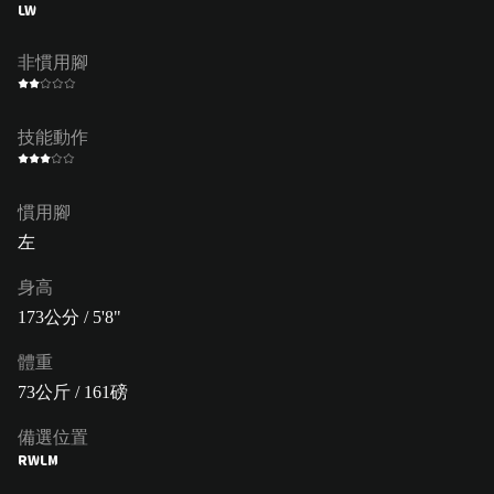
LW
非慣用腳
技能動作
慣用腳
左
身高
173公分 / 5'8"
體重
73公斤 / 161磅
備選位置
RW
LM