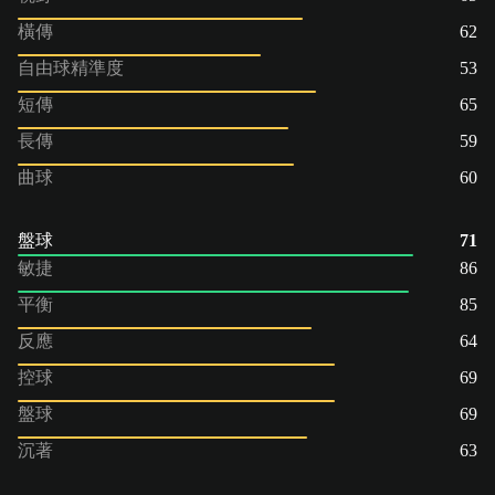
橫傳
62
自由球精準度
53
短傳
65
長傳
59
曲球
60
盤球
71
敏捷
86
平衡
85
反應
64
控球
69
盤球
69
沉著
63