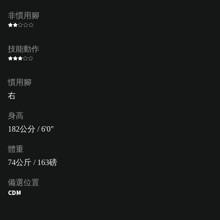
非慣用腳
技能動作
慣用腳
右
身高
182公分 / 6'0"
體重
74公斤 / 163磅
備選位置
CDM