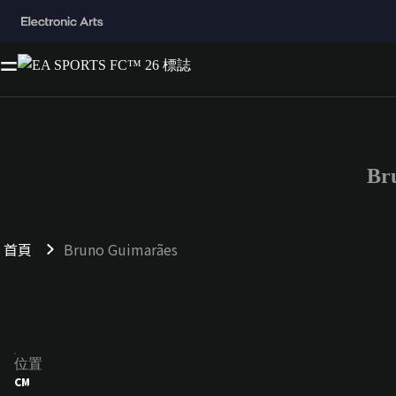
Br
首頁
Bruno Guimarães
位置
CM