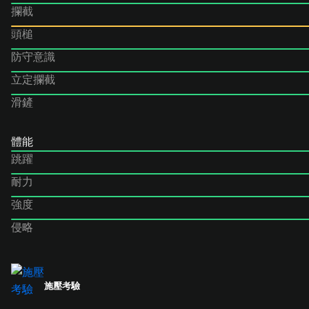
攔截
頭槌
防守意識
立定攔截
滑鏟
體能
跳躍
耐力
強度
侵略
施壓考驗