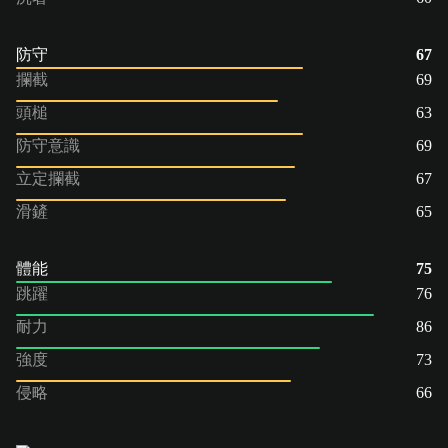
防守
67
攔截
69
頭槌
63
防守意識
69
立定攔截
67
滑鏟
65
體能
75
跳躍
76
耐力
86
強度
73
侵略
66