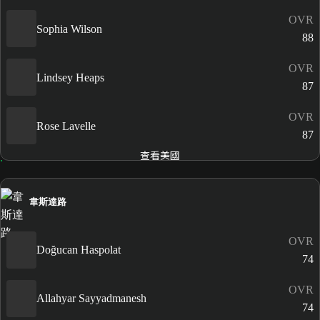
OVR
Sophia Wilson
88
OVR
Lindsey Heaps
87
OVR
Rose Lavelle
87
查看美國
韋斯達路
OVR
Doğucan Haspolat
74
OVR
Allahyar Sayyadmanesh
74