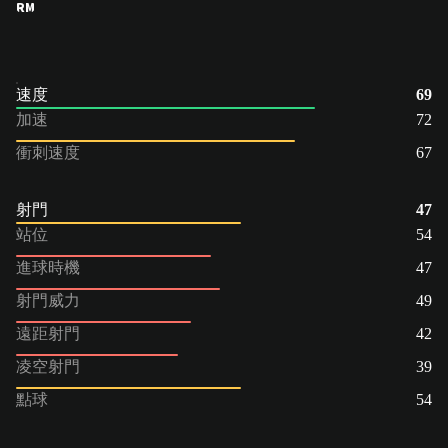
RM
速度
69
加速
72
衝刺速度
67
射門
47
站位
54
進球時機
47
射門威力
49
遠距射門
42
凌空射門
39
點球
54