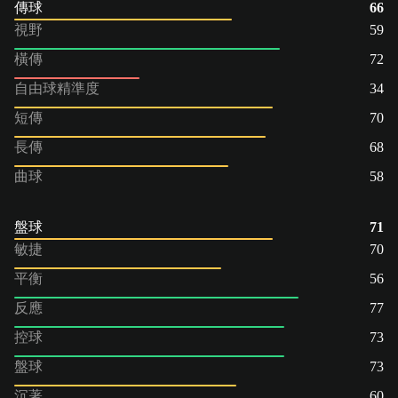
傳球
66
視野
59
橫傳
72
自由球精準度
34
短傳
70
長傳
68
曲球
58
盤球
71
敏捷
70
平衡
56
反應
77
控球
73
盤球
73
沉著
60