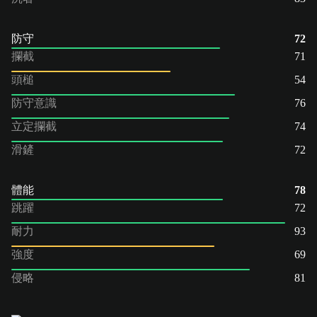
防守
72
攔截
71
頭槌
54
防守意識
76
立定攔截
74
滑鏟
72
體能
78
跳躍
72
耐力
93
強度
69
侵略
81