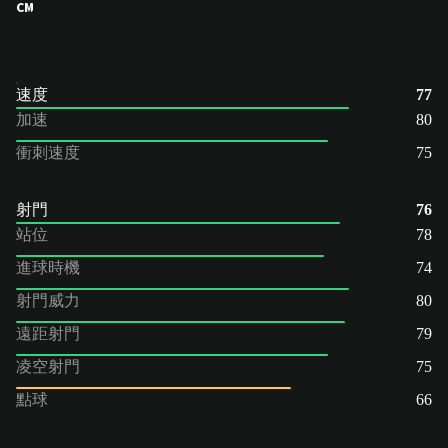
CM
速度
77
加速
80
衝刺速度
75
射門
76
站位
78
進球時機
74
射門威力
80
遠距射門
79
凌空射門
75
點球
66