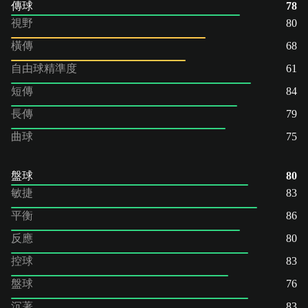
傳球
78
視野
80
橫傳
68
自由球精準度
61
短傳
84
長傳
79
曲球
75
盤球
80
敏捷
83
平衡
86
反應
80
控球
83
盤球
76
沉著
83