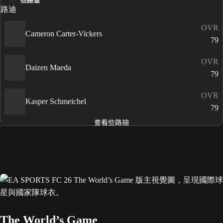
些路迪
OVR
Cameron Carter-Vickers
79
OVR
Daizen Maeda
79
OVR
Kasper Schmeichel
79
查看些路迪
The World’s Game