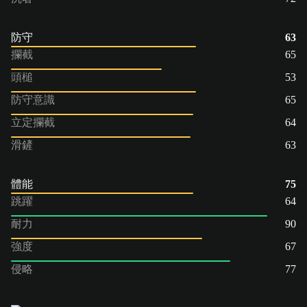
防守
63
攔截
65
頭槌
53
防守意識
65
立定攔截
64
滑鏟
63
體能
75
跳躍
64
耐力
90
強度
67
侵略
77