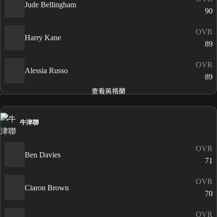
Jude Bellingham
90
OVR
Harry Kane
89
OVR
Alessia Russo
89
查看英格蘭
牛津聯
OVR
Ben Davies
71
OVR
Ciaron Brown
70
OVR