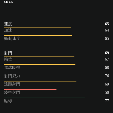
CM
CB
速度
65
加速
64
衝刺速度
65
射門
69
站位
67
進球時機
68
射門威力
76
遠距射門
69
凌空射門
50
點球
77