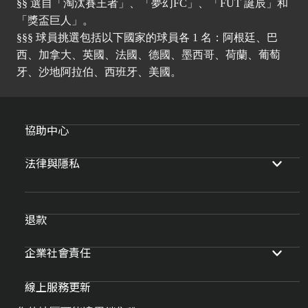
§§ 選自「淘汰賽王者」、「夢幻FC」、「FUT 誕辰」和
「獎盃巨人」。
§§§ 球員挑選包括以下國家的球員各 1 名：阿根廷、巴
西、加拿大、英國、法國、德國、墨西哥、荷蘭、葡萄
牙、沙地阿拉伯、西班牙、美國。
協助中心
法律與隱私
退款
企業社會責任
線上服務更新