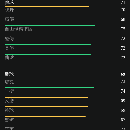
傳球
71
視野
70
橫傳
68
自由球精準度
75
短傳
72
長傳
72
曲球
72
盤球
69
敏捷
73
平衡
74
反應
69
控球
69
盤球
67
沉著
72