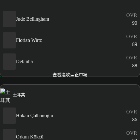
OVR
Jude Bellingham
90
OVR
Florian Wirtz
89
OVR
Debinha
88
查看進攻型正中場
土耳其
OVR
Hakan Çalhanoğlu
86
OVR
Orkun Kökçü