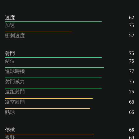
速度
62
加速
75
衝刺速度
52
射門
75
站位
75
進球時機
77
射門威力
75
遠距射門
75
凌空射門
68
點球
66
傳球
66
視野
69