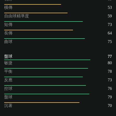
橫傳
53
自由球精準度
59
短傳
73
長傳
64
曲球
75
盤球
77
敏捷
80
平衡
78
反應
73
控球
76
盤球
79
沉著
70