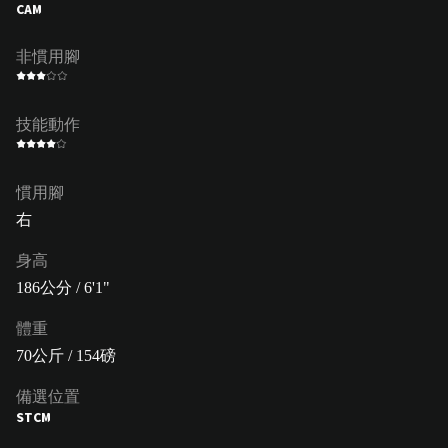
CAM
非慣用腳
技能動作
慣用腳
右
身高
186公分 / 6'1"
體重
70公斤 / 154磅
備選位置
ST
CM