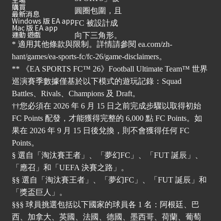
主場
購買
最新消息
Windows 版 EA app
Mac 版 EA app
運動 遊戲
* 適用其他條款與限制。詳情請參閱
ea.com/zh-
hant/games/ea-sports-fc/fc-26/game-disclaimers
。
** 《EA SPORTS FC™ 26》Football Ultimate Team™ 世界
巡演賽季數據僅基於以下模式的遊玩記錄：Squad
Battles、Rivals、Champions 及 Draft。
††您必須在 2026 年 6 月 15 日之前完成步驟以取得初始
FC Points 配發，才能獲得完整的 6,000 點 FC Points。如
果在 2026 年 9 月 15 日後兌換，則不會獲得任何 FC
Points。
§ 選自「淘汰賽王者」、「夢幻FC」、「FUT 誕辰」、
「應召」和「UEFA 決賽之路」。
§§ 選自「淘汰賽王者」、「夢幻FC」、「FUT 誕辰」和
「獎盃巨人」。
§§§ 球員挑選包括以下國家的球員各 1 名：阿根廷、巴
西、加拿大、英國、法國、德國、墨西哥、荷蘭、葡萄