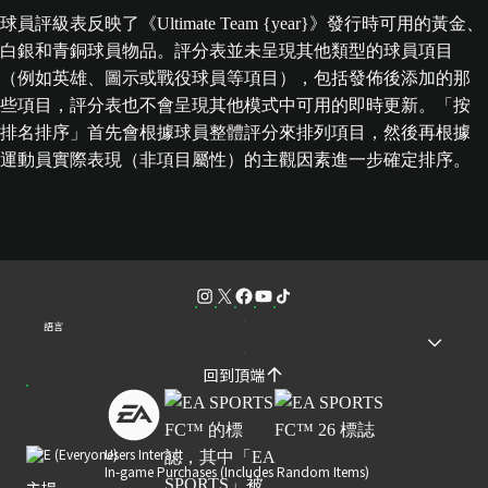
球員評級表反映了《Ultimate Team {year}》發行時可用的黃金、
白銀和青銅球員物品。評分表並未呈現其他類型的球員項目
（例如英雄、圖示或戰役球員等項目），包括發佈後添加的那
些項目，評分表也不會呈現其他模式中可用的即時更新。「按
排名排序」首先會根據球員整體評分來排列項目，然後再根據
運動員實際表現（非項目屬性）的主觀因素進一步確定排序。
語言
回到頂端
Users Interact
In-game Purchases (Includes Random Items)