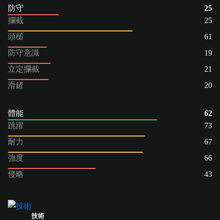
防守
25
攔截
25
頭槌
61
防守意識
19
立定攔截
21
滑鏟
20
體能
62
跳躍
73
耐力
67
強度
66
侵略
43
技術