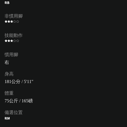
RB
非慣用腳
技能動作
慣用腳
右
身高
181公分 / 5'11"
體重
75公斤 / 165磅
備選位置
RM