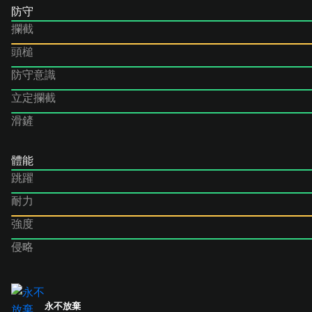
防守
攔截
頭槌
防守意識
立定攔截
滑鏟
體能
跳躍
耐力
強度
侵略
永不放棄