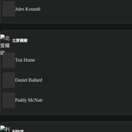
Jules Koundé
北愛爾蘭
Trai Hume
Daniel Ballard
Paddy McNair
利物浦