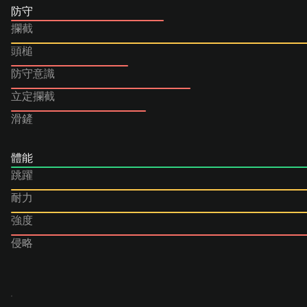
防守
攔截
頭槌
防守意識
立定攔截
滑鏟
體能
跳躍
耐力
強度
侵略