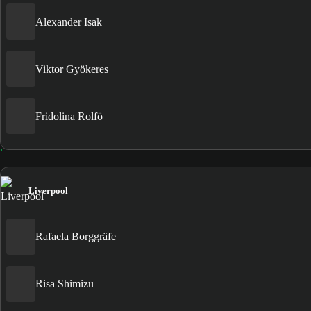
Alexander Isak
Viktor Gyökeres
Fridolina Rolfö
Liverpool
Rafaela Borggräfe
Risa Shimizu