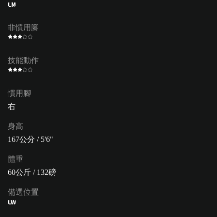
LM
非慣用腳
技能動作
慣用腳
右
身高
167公分 / 5'6"
體重
60公斤 / 132磅
備選位置
LW