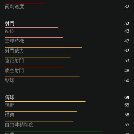
衝刺速度
32
射門
52
站位
43
進球時機
47
射門威力
62
遠距射門
53
凌空射門
48
點球
60
傳球
69
視野
65
橫傳
58
自由球精準度
55