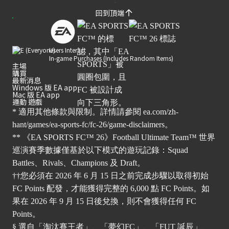
回到頂端
Users Interact
In-game Purchases (Includes Random Items)
主場
購買
最新消息
Windows 版 EA app
Mac 版 EA app
運動 遊戲
* 適用其他條款與限制。詳情請參閱
ea.com/zh-
hant/games/ea-sports-fc/fc-26/game-disclaimers
。
** 《EA SPORTS FC™ 26》Football Ultimate Team™ 世界
巡演賽季數據僅基於以下模式的遊玩記錄：Squad
Battles、Rivals、Champions 及 Draft。
††您必須在 2026 年 6 月 15 日之前完成步驟以取得初始
FC Points 配發，才能獲得完整的 6,000 點 FC Points。如
果在 2026 年 9 月 15 日後兌換，則不會獲得任何 FC
Points。
§ 選自「淘汰賽王者」、「夢幻FC」、「FUT 誕辰」、