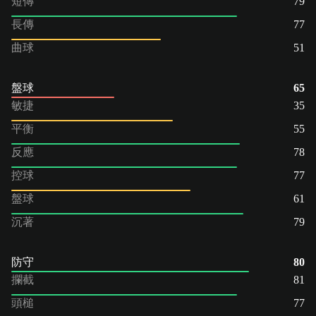
短傳
79
長傳
77
曲球
51
盤球
65
敏捷
35
平衡
55
反應
78
控球
77
盤球
61
沉著
79
防守
80
攔截
81
頭槌
77