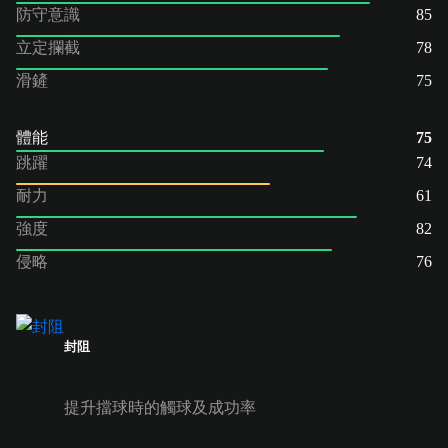
防守意識
85
立定攔截
78
滑鏟
75
體能
75
跳躍
74
耐力
61
強度
82
侵略
76
封阻
提升擋球時的觸球及成功率