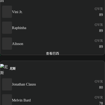
OVR
Vini Jr.
89
OVR
Raphinha
89
OVR
Alisson
89
查看巴西
尼斯
OVR
Jonathan Clauss
80
OVR
Melvin Bard
78