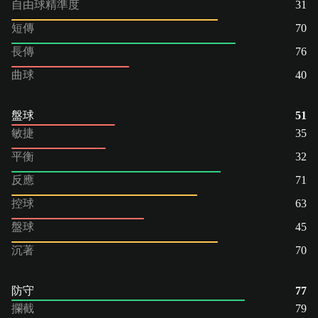
自由球精準度
31
短傳
70
長傳
76
曲球
40
盤球
51
敏捷
35
平衡
32
反應
71
控球
63
盤球
45
沉著
70
防守
77
攔截
79