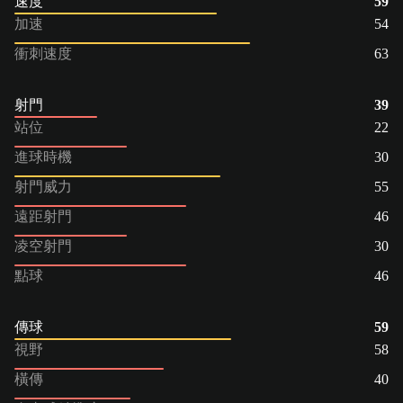
速度
59
加速
54
衝刺速度
63
射門
39
站位
22
進球時機
30
射門威力
55
遠距射門
46
凌空射門
30
點球
46
傳球
59
視野
58
橫傳
40