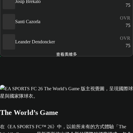
Josip Brekalo
75
OVR
Santi Cazorla
75
OVR
Leander Dendoncker
75
查看奧維多
The World’s Game
在《EA SPORTS FC™ 26》中，以前所未有的方式體驗「The