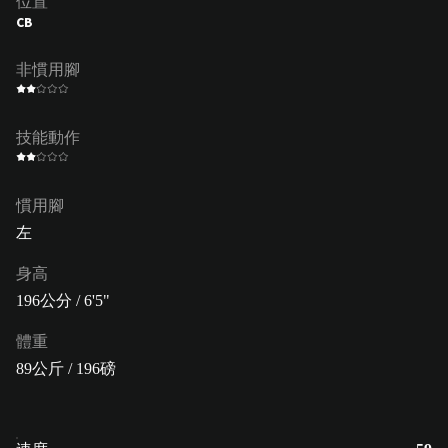
位置
CB
非慣用腳
技能動作
慣用腳
左
身高
196公分 / 6'5"
體重
89公斤 / 196磅