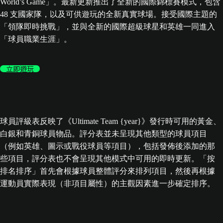
World’s Game」。最新更新推出了全新的國際錦標賽模式，包含
48 支國家隊，以及可供遊玩的全新真實球場。接受國際主題的
「領隊即時挑戰」，並與全新的國際超級球星和英雄一同進入
「球員職業生涯」。
立即遊玩
球員評級表反映了《Ultimate Team {year}》發行時可用的黃金、
白銀和青銅球員物品。評分表並未呈現其他類型的球員項目
（例如英雄、圖示或戰役球員等項目），包括發佈後添加的那
些項目，評分表也不會呈現其他模式中可用的即時更新。「按
排名排序」首先會根據球員整體評分來排列項目，然後再根據
運動員實際表現（非項目屬性）的主觀因素進一步確定排序。