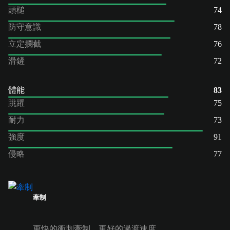
頭槌
74
防守意識
78
立定攔截
76
滑鏟
72
體能
83
跳躍
75
耐力
73
強度
91
侵略
77
牽制
更快的衝刺牽制，更好的過渡速度