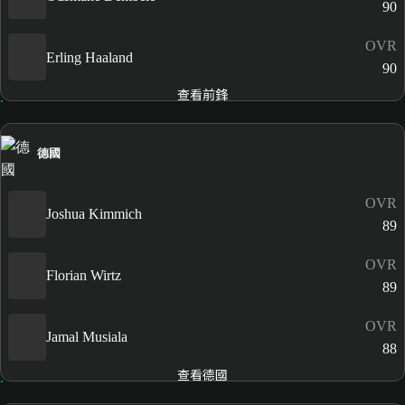
90
OVR
Erling Haaland
90
查看前鋒
德國
OVR
Joshua Kimmich
89
OVR
Florian Wirtz
89
OVR
Jamal Musiala
88
查看德國