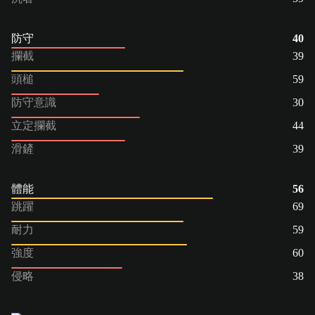
防守
40
攔截
39
頭槌
59
防守意識
30
立定攔截
44
滑鏟
39
體能
56
跳躍
69
耐力
59
強度
60
侵略
38