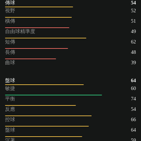
傳球
54
視野
52
橫傳
51
自由球精準度
49
短傳
62
長傳
48
曲球
39
盤球
64
敏捷
60
平衡
74
反應
54
控球
66
盤球
64
沉著
59