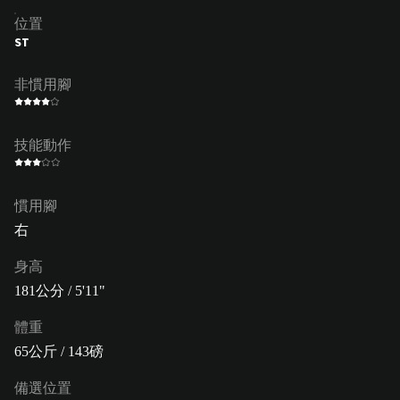
位置
ST
非慣用腳
技能動作
慣用腳
右
身高
181公分 / 5'11"
體重
65公斤 / 143磅
備選位置