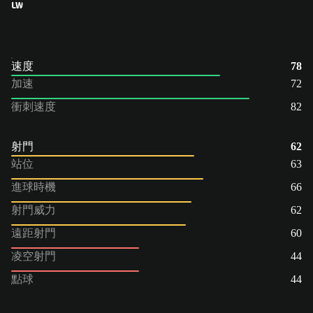
LW
速度
78
加速
72
衝刺速度
82
射門
62
站位
63
進球時機
66
射門威力
62
遠距射門
60
凌空射門
44
點球
44