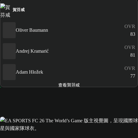
賀芬咸
OVR
Oliver Baumann
83
OVR
Andrej Kramarić
81
OVR
Adam Hložek
77
查看賀芬咸